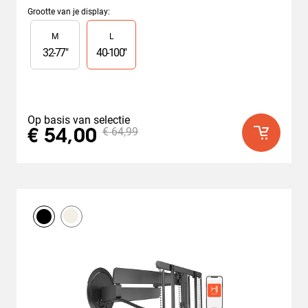
van
Grootte van je display
:
de
Slide 1 of 2
M
L
5
sterren.
32
-
77
"
40
-
100
"
150
beoordelingen
Op basis van selectie
€ 64,99
€ 54,00