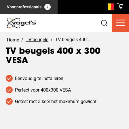
Voor professionals
/
TV beugels
/
TV beugels 400 x 300 VESA
Home
TV beugels 400 x 300
VESA
Consumentenproducten
(
0
):
Bekijk alles
Eenvoudig te installeren
Perfect voor 400x300 VESA
Getest met 3 keer het maximum gewicht
Pagina's
(
0
):
Bekijk alles