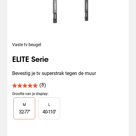
Vaste tv beugel
ELITE Serie
Bevestig je tv superstrak tegen de muur
(8)
5.0
van
Grootte van je display
:
de
Slide 1 of 2
M
L
5
sterren.
32
-
77
"
40
-
110
"
8
beoordelingen