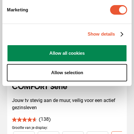
Marketing
Show details
Allow all cookies
Draaibare tv beugel
Allow selection
COMFORT Serie
Jouw tv stevig aan de muur, veilig voor een actief 
gezinsleven
(138)
4.6
van
Grootte van je display
:
de
Slide 1 of 5