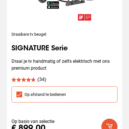
Draaibare tv beugel
SIGNATURE Serie
Draai je tv handmatig of zelfs elektrisch met ons 
premium product
(34)
4.8
van
de
Op afstand te bedienen
5
sterren.
34
beoordelingen
Op basis van selectie
€ 899,00