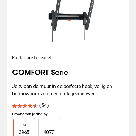
Kantelbare tv beugel
COMFORT Serie
Je tv aan de muur in de perfecte hoek, veilig en 
betrouwbaar voor een druk gezinsleven
(54)
4.6
van
Grootte van je display
:
de
Slide 1 of 2
M
L
5
sterren.
32
-
65
"
40
-
77
"