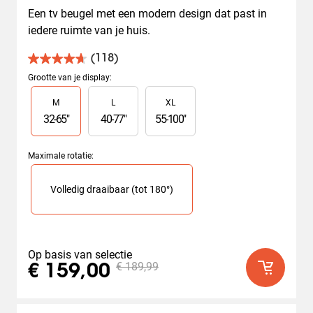
Een tv beugel met een modern design dat past in 
iedere ruimte van je huis.
(118)
4.7
van
Grootte van je display
:
de
Slide 1 of 3
M
L
XL
5
sterren.
32
-
65
"
40
-
77
"
55
-
100
"
118
beoordelingen
Maximale rotatie
:
Slide 1 of 1
Volledig draaibaar (tot 180°)
Op basis van selectie
€ 189,99
€ 159,00