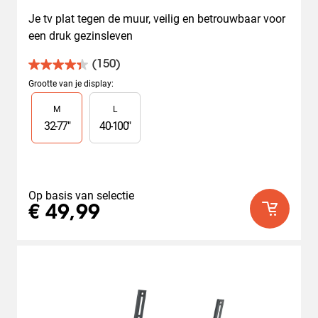
Je tv plat tegen de muur, veilig en betrouwbaar voor 
een druk gezinsleven
(150)
4.4
van
Grootte van je display
:
de
Slide 1 of 2
M
L
5
sterren.
32
-
77
"
40
-
100
"
150
beoordelingen
Op basis van selectie
€ 49,99