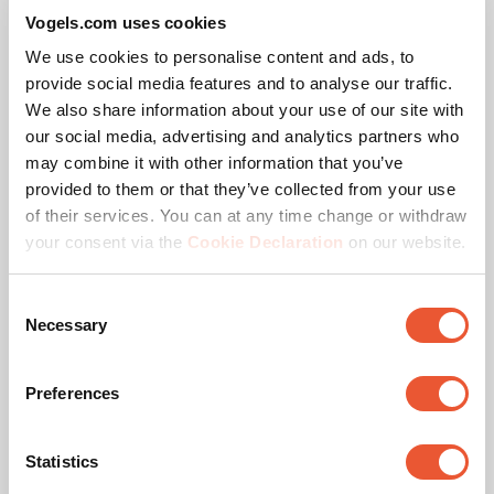
OLED/QLED tv
Vogels.com uses cookies
(75)
We use cookies to personalise content and ads, to
4.7
van
Grootte van je display
:
provide social media features and to analyse our traffic.
de
Slide 1 of 4
We also share information about your use of our site with
M
L
XL
XL Hero
5
our social media, advertising and analytics partners who
sterren.
32
-
65
"
40
-
77
"
55
-
100
"
55
-
100
"
may combine it with other information that you’ve
75
beoordelingen
provided to them or that they’ve collected from your use
Maximale rotatie
:
of their services. You can at any time change or withdraw
Slide 1 of 2
your consent via the
Cookie Declaration
on our website.
Naar voren bewegend en
V
draaibaar (tot 120°)
Consent
Necessary
Selection
Op basis van selectie
€ 269,99
Preferences
Statistics