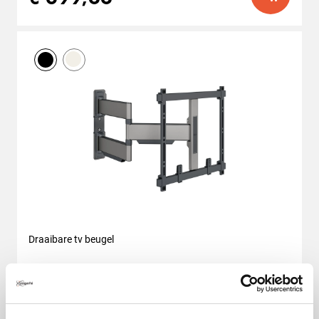
Draaibare tv beugel
ELITE Serie
Ultradun en sterk, de ideale beugel voor jouw grote 