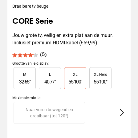
Draaibare tv beugel
CORE Serie
Jouw grote tv, veilig en extra plat aan de muur. 
Inclusief premium HDMI-kabel (€59,99)
(5)
4.2
van
Grootte van je display
:
de
Slide 1 of 4
M
L
XL
XL Hero
5
sterren.
32
-
65
"
40
-
77
"
55
-
100
"
55
-
100
"
5
beoordelingen
Maximale rotatie
:
Slide 1 of 2
Naar voren bewegend en
V
draaibaar (tot 120°)