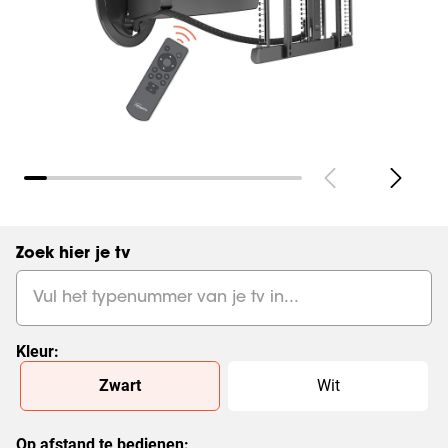
Pagina's
(
0
):
Bekijk alles
Zoek hier je tv
Kleur
:
Slide 1 of 2
Zwart
Wit
Op afstand te bedienen
: