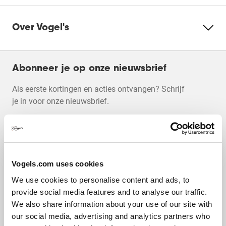
Selecteer
Selecteer
Selecteer
Selecteer
Selecteer
om
om
om
om
om
Voor het toevoegen van een beoordeling is een
Over Vogel's
het
het
het
het
het
geldig e-mailadres nodig voor verificatie
artikel
artikel
artikel
artikel
artikel
te
te
te
te
te
Gemiddelde scores van klanten
beoordelen
beoordelen
beoordelen
beoordelen
beoordelen
Kwaliteit van product
met
met
met
met
met
Abonneer je op onze nieuwsbrief
Kwaliteit van product, 4.8 van 5
4.8
1
2
3
4
5
ster.
sterren.
sterren.
sterren.
sterren.
Als eerste kortingen en acties ontvangen? Schrijf
Waarde van product
Hiermee
Hiermee
Hiermee
Hiermee
Hiermee
Waarde van product, 4.7 van 5
je in voor onze nieuwsbrief.
4.7
open
open
open
open
open
je
je
je
je
je
Prestatie
een
een
een
een
een
Prestatie, 4.9 van 5
4.9
vragenformulier.
vragenformulier.
vragenformulier.
vragenformulier.
vragenformulier
Design
Design, 4.8 van 5
4.8
Vogels.com uses cookies
Bedankt!
We use cookies to personalise content and ads, to
We hebben al veel positieve beoordelingen.
provide social media features and to analyse our traffic.
4.73
We also share information about your use of our site with
our social media, advertising and analytics partners who