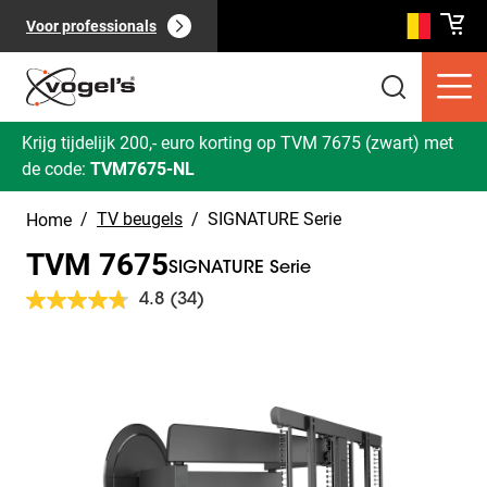
Voor professionals
Krijg tijdelijk 200,- euro korting op TVM 7675 (zwart) met
de code:
TVM7675-NL
/
TV beugels
/
SIGNATURE Serie
Home
TVM 7675
SIGNATURE Serie
4.8
(34)
Lees
34
beoordelingen.
Slide 1 of 12
Consumentenproducten
(
0
):
Dezelfde
Bekijk alles
paginalink.