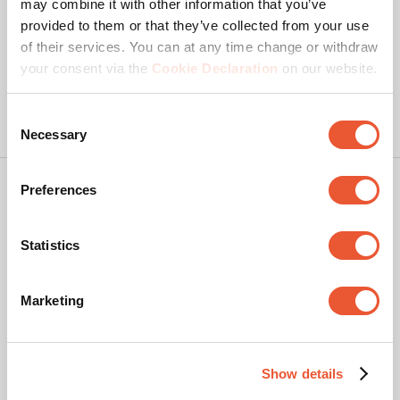
may combine it with other information that you’ve
provided to them or that they’ve collected from your use
of their services. You can at any time change or withdraw
your consent via the
Cookie Declaration
on our website.
Consent
Necessary
Selection
Copyright
Preferences
Privacy policy
Statistics
Disclaimer
Cookies
Marketing
Webshop voorwaarden
Klachten & geschillen
Colofon
Show details
© Vogel's Products BV
2026
Beoordelingen filteren