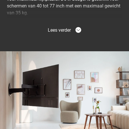
schermen van 40 tot 77 inch met een maximaal gewicht
van 35 kg.
Elektrische tv-beugel
Lees verder
De SIGNATURE elektrische tv-beugel is het absolute
topmodel van Vogel’s. De elektrische tv-beugel
(TVM7675) draait automatisch naar je toe bij het
aanzetten van je tv. Je bedient de muurbeugel met Siri
Voice Control (Siri shortcuts), app of afstandsbediening.
Handmatige tv-beugel
Met de DesignMount tv-beugel uit de SIGNATURE-serie
haal je een absoluut designstatement in huis. Met de
TVM 7655 draai je zelfs een 77 inch-scherm soepel met
Smooth OneFinger™ Movement dankzij gecoate lagers
en precisiestalen assen.
Comfortabel tv kijken vanuit elke hoek