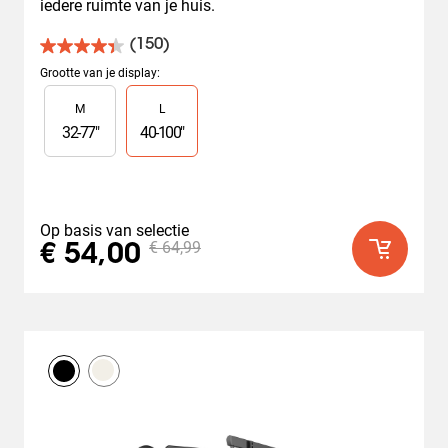
iedere ruimte van je huis.
(150)
4.4
van
Grootte van je display
:
de
Slide 1 of 2
M
L
5
sterren.
32
-
77
"
40
-
100
"
150
beoordelingen
Op basis van selectie
€ 64,99
€ 54,00