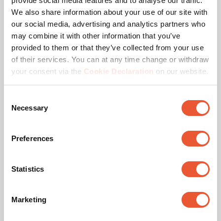
provide social media features and to analyse our traffic.
We also share information about your use of our site with
our social media, advertising and analytics partners who
may combine it with other information that you’ve
provided to them or that they’ve collected from your use
of their services. You can at any time change or withdraw
your consent via the
Cookie Declaration
on our website.
Consent
Vaste tv beugel
Necessary
Selection
ELITE Serie
Preferences
Bevestig je tv superstrak tegen de muur
(8)
Statistics
5.0
van
Grootte van je display
:
de
Slide 1 of 2
M
L
5
Marketing
sterren.
32
-
77
"
40
-
110
"
8