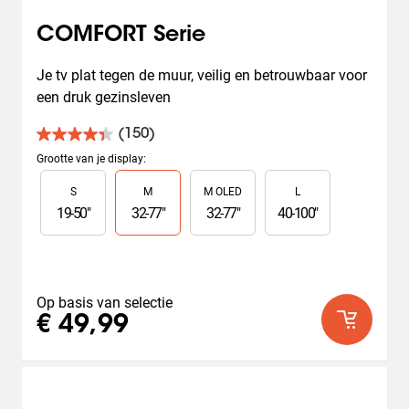
COMFORT Serie
Je tv plat tegen de muur, veilig en betrouwbaar voor 
een druk gezinsleven
(150)
4.4
van
Grootte van je display
:
de
Slide 1 of 4
S
M
M OLED
L
5
sterren.
19
-
50
"
32
-
77
"
32
-
77
"
40
-
100
"
150
beoordelingen
Op basis van selectie
€ 49,99