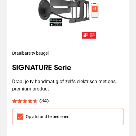
Draaibare tv beugel
SIGNATURE Serie
Draai je tv handmatig of zelfs elektrisch met ons 
premium product
(34)
4.8
van
de
Op afstand te bedienen
5
sterren.
34