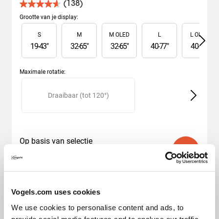
(138)
4.6
van
Grootte van je display
:
de
Slide 1 of 6
S
M
M OLED
L
L OLED
5
sterren.
19
-
43
"
32
-
65
"
32
-
65
"
40
-
77
"
40
-
77
"
138
beoordelingen
Maximale rotatie
:
Slide 1 of 2
Draaibaar (tot 120°)
V
Op basis van selectie
€ 299,99
Vogels.com uses cookies
We use cookies to personalise content and ads, to