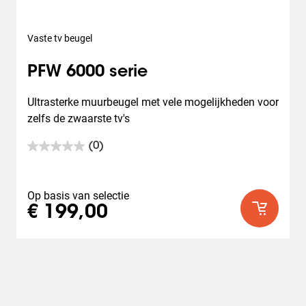
Vaste tv beugel
PFW 6000 serie
Ultrasterke muurbeugel met vele mogelijkheden voor 
zelfs de zwaarste tv's
(0)
0.0
van
de
5
Op basis van selectie
sterren.
€ 199,00