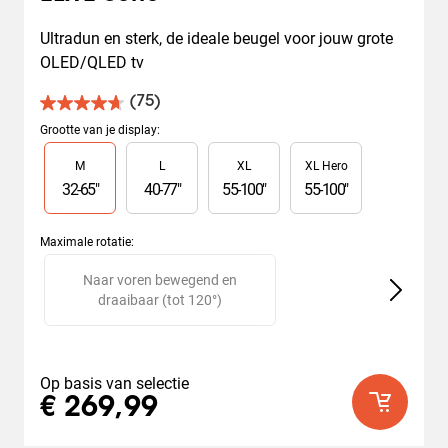
Ultradun en sterk, de ideale beugel voor jouw grote 
OLED/QLED tv
(75)
4.7
van
Grootte van je display
:
de
Slide 1 of 4
M
L
XL
XL Hero
5
sterren.
32
-
65
"
40
-
77
"
55
-
100
"
55
-
100
"
75
beoordelingen
Maximale rotatie
:
Slide 1 of 2
Naar voren bewegend en
V
draaibaar (tot 120°)
Op basis van selectie
€ 269,99