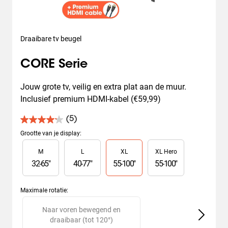
Draaibare tv beugel
CORE Serie
Jouw grote tv, veilig en extra plat aan de muur. 
Inclusief premium HDMI-kabel (€59,99)
(5)
4.2
van
Grootte van je display
:
de
Slide 1 of 4
M
L
XL
XL Hero
5
sterren.
32
-
65
"
40
-
77
"
55
-
100
"
55
-
100
"
5
beoordelingen
Maximale rotatie
:
Slide 1 of 2
Naar voren bewegend en
V
draaibaar (tot 120°)