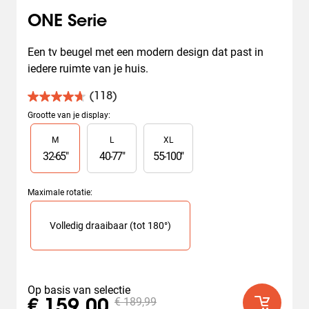
ONE Serie
Een tv beugel met een modern design dat past in 
iedere ruimte van je huis.
(118)
4.7
van
Grootte van je display
:
de
Slide 1 of 3
M
L
XL
5
sterren.
32
-
65
"
40
-
77
"
55
-
100
"
118
beoordelingen
Maximale rotatie
:
Slide 1 of 1
Volledig draaibaar (tot 180°)
Op basis van selectie
€ 189,99
€ 159,00