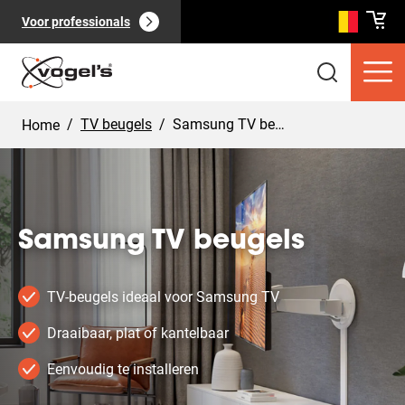
Voor professionals
/
TV beugels
/
Samsung TV beugels
Home
Samsung TV beugels
Consumentenproducten
(
0
):
Bekijk alles
TV-beugels ideaal voor Samsung TV
Draaibaar, plat of kantelbaar
Eenvoudig te installeren
Pagina's
(
0
):
Bekijk alles