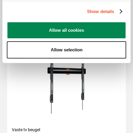
beoordelingen
Show details
Op basis van selectie
€ 79,99
Allow all cookies
Allow selection
Vaste tv beugel