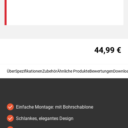
44,99 €
Über
Spezifikationen
Zubehör
Ähnliche Produkte
Bewertungen
Downlo
Einfache Montage: mit Bohrschablone
Schlankes, elegantes Design