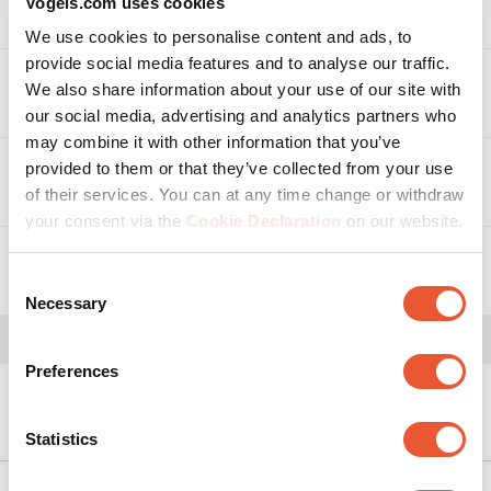
Vogels.com uses cookies
Ähnliche Produkte
We use cookies to personalise content and ads, to
provide social media features and to analyse our traffic.
We also share information about your use of our site with
Bewertungen
our social media, advertising and analytics partners who
Bewertungen
may combine it with other information that you’ve
Beurteilungsüberblick
provided to them or that they’ve collected from your use
Downloads
of their services. You can at any time change or withdraw
Wählen Sie unten eine Reihe aus, um
your consent via the
Cookie Declaration
on our website.
Bewertungen zu filtern.
3
5 Sterne
Sterne
Videos
Consent
3 Bewertu
Dokument
0
4 Sterne
Sterne
Necessary
Selection
0 Bewertu
0
3 Sterne
Sterne
Produktvideo
0 Bewertu
Montageanleitung
0
2 Sterne
Sterne
Preferences
0 Bewertu
0
1 Stern
Sterne
0 Bewertu
Wir helfen Ihnen gerne!
Produktbroschüre
Gesamtbewertung
Statistics
Bitte akzeptieren Sie
5.0
Marketing- Cookies, um
dieses Video anzusehen