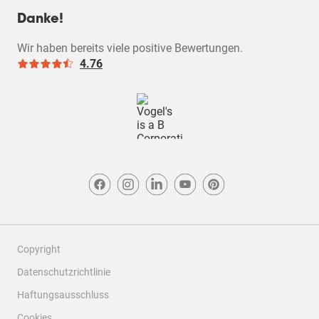
Design
das
das
das
das
das
Design, 5.0 von 5
Danke!
5.0
Eingabeformular
Eingabeformular
Eingabeformular
Eingabeformular
Eingabeformul
geöffnet.
geöffnet.
geöffnet.
geöffnet.
geöffnet.
Wir haben bereits viele positive Bewertungen.
4.76
Copyright
Datenschutzrichtlinie
Haftungsausschluss
Cookies