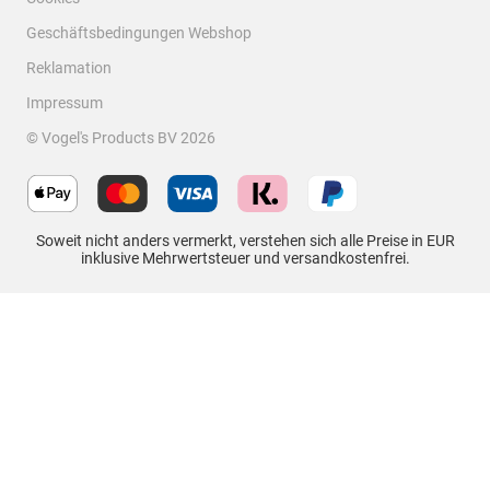
Geschäftsbedingungen Webshop
Reklamation
Impressum
© Vogel's Products BV
2026
Bewertungen filtern
Suchthemen und Bewertungen Suchregion
Soweit nicht anders vermerkt, verstehen sich alle Preise in EUR
inklusive Mehrwertsteuer und versandkostenfrei.
Sortieren nach
Filter
Neueste
1
1
–
2 von 3
Bewertungen
bis
2
von
5 von 5 Sternen.
3
Cable 8 Kabelkanal weiß
Bewertungen.
Micaela