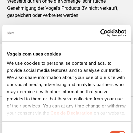
Webseite dürfen ohne die vorherige, schriftliche
Genehmigung der Vogel's Products BV nicht verkauft,
gespeichert oder verbreitet werden.
Vogels.com uses cookies
Wir helfen Ihnen gerne!
We use cookies to personalise content and ads, to
provide social media features and to analyse our traffic.
We also share information about your use of our site with
Unsere Produkte
our social media, advertising and analytics partners who
may combine it with other information that you’ve
provided to them or that they’ve collected from your use
of their services. You can at any time change or withdraw
Service & Kontakt
your consent via the
Cookie Declaration
on our website.
Consent