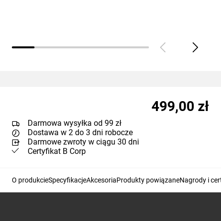
Strony
(
0
):
Pokaż wszystkie
499,00 zł
Darmowa wysyłka od 99 zł
Dostawa w 2 do 3 dni robocze
Darmowe zwroty w ciągu 30 dni
Certyfikat B Corp
O produkcie
Specyfikacje
Akcesoria
Produkty powiązane
Nagrody i cer