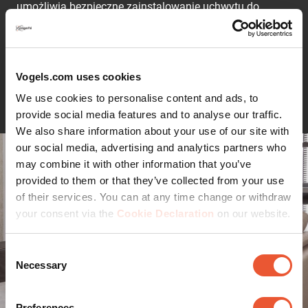
umożliwia bezpieczne zainstalowanie uchwytu do
telewizora na ścianie szkieletowej. Kompatybilna z
uchwytami THIN 550,
THIN 546,
THIN 545 i THIN 525.
Vogels.com uses cookies
Czytaj dalej
We use cookies to personalise content and ads, to
provide social media features and to analyse our traffic.
We also share information about your use of our site with
our social media, advertising and analytics partners who
may combine it with other information that you’ve
provided to them or that they’ve collected from your use
of their services. You can at any time change or withdraw
your consent via the
Cookie Declaration
on our website.
Consent
Necessary
Selection
Preferences