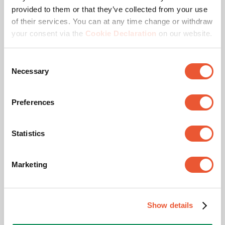
Lengte (mm)
257
provided to them or that they’ve collected from your use
of their services. You can at any time change or withdraw
your consent via the
Cookie Declaration
on our website.
Diepte (mm)
72
Verstelbare diepte
Nee
Consent
Necessary
Selection
Max. laadgewicht (kg)
14
Preferences
Statistics
Gerelateerde producten
Slide 1 of 3
Marketing
Show details