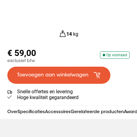
14
kg
€ 59,00
Op voorraad
exclusief btw
Toevoegen aan winkelwagen
Snelle offertes en levering
Hoge kwaliteit gegarandeerd
Over
Specificaties
Accessoires
Gerelateerde producten
Awards