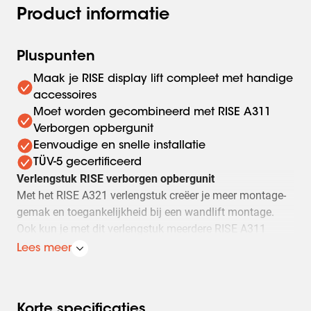
Product informatie
Pluspunten
Maak je RISE display lift compleet met handige
accessoires
Moet worden gecombineerd met RISE A311
Verborgen opbergunit
Eenvoudige en snelle installatie
TÜV-5 gecertificeerd
Verlengstuk RISE verborgen opbergunit
Met het RISE A321 verlengstuk creëer je meer montage-
gemak en toegankelijkheid bij een wandlift montage.
Ook kun je met dit verlengstuk meerdere RISE A311
verborgen opbergunits aan een Vogel’s RISE elektrische
Lees meer
display lift bevestigen.
Gemakkelijk te installeren
Het verlengstuk voor installatie aan de achterkant van de
Korte specificaties