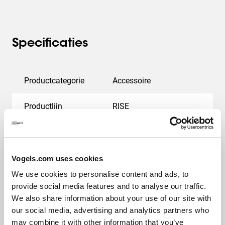
Specificaties
Productcategorie
Accessoire
Productlijn
RISE
EAN enkele doos
8712285356926
Garantie
5 jaar
Vogels.com uses cookies
We use cookies to personalise content and ads, to
Kleur
Zwart
provide social media features and to analyse our traffic.
We also share information about your use of our site with
Hoogte (mm)
127
our social media, advertising and analytics partners who
may combine it with other information that you’ve