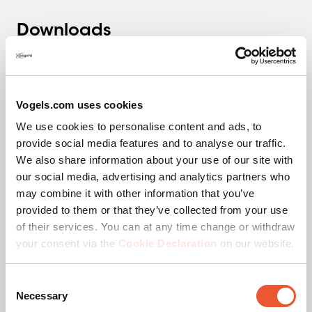
Downloads
Montagehandleiding
Vogels.com uses cookies
We use cookies to personalise content and ads, to
Productfolder
provide social media features and to analyse our traffic.
We also share information about your use of our site with
our social media, advertising and analytics partners who
may combine it with other information that you’ve
provided to them or that they’ve collected from your use
Video's
of their services. You can at any time change or withdraw
your consent via the
Cookie Declaration
on our website.
Productvideo
Consent
Necessary
Selection