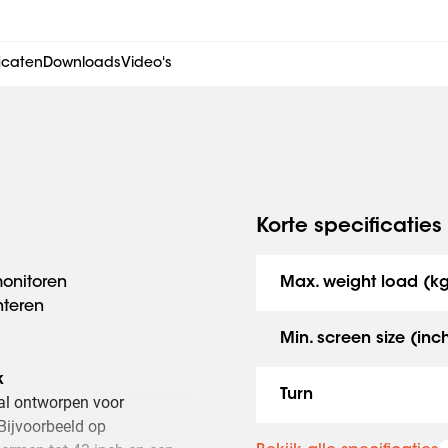
ficaten
Downloads
Video's
Korte specificaties
monitoren
Max. weight load (k
nteren
Min. screen size (inc
k
Turn
l ontworpen voor
Bijvoorbeeld op