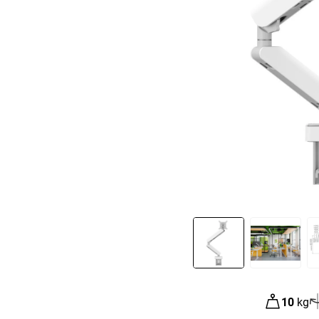
Slide 1 of 9
10
kg