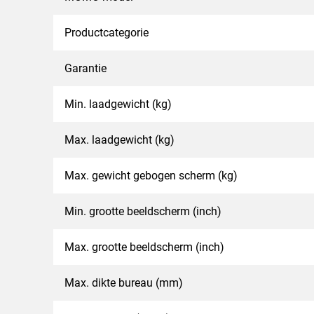
Kortom, met MOMO 4138 til je het werkcomfort naar 
voor een gezondere en productievere werkomgeving.
Productcategorie
overal werkt.
Garantie
Vogel’s. For Sure.
Min. laadgewicht (kg)
Max. laadgewicht (kg)
Max. gewicht gebogen scherm (kg)
Min. grootte beeldscherm (inch)
Max. grootte beeldscherm (inch)
Max. dikte bureau (mm)