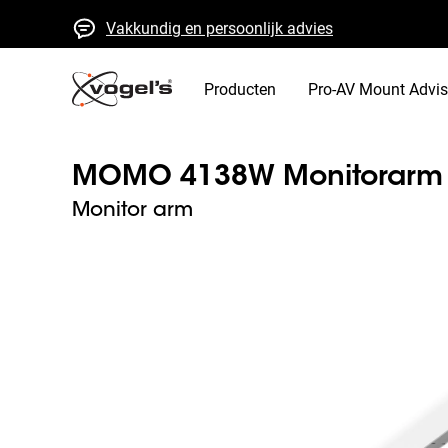
Vakkundig en persoonlijk advies
Snelle offertes en levering
Hoge kwaliteit gegarandeerd
Producten
Pro-AV Mount Advis
MOMO 4138W Monitorarm M
Monitor arm
Slide 1 of 9