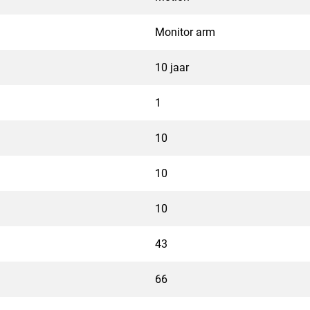
een hoger niveau en zorg je
 MOMO, de Monitor arm die
Monitor arm
10 jaar
1
10
10
10
43
66