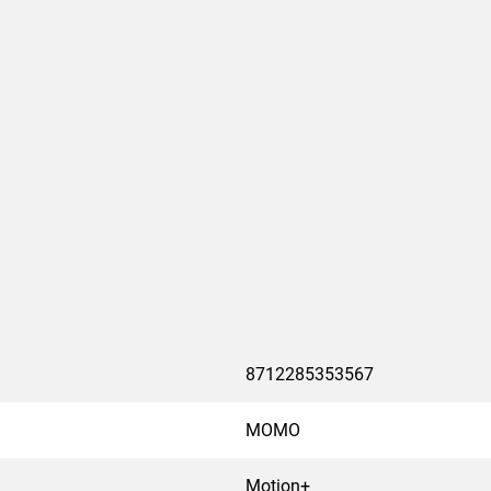
zien van een bureaudikte-
 alle dynamische armen en
ettig: je kunt de
gewikkelde handelingen
 eenvoudig en snel!
ionale veiligheidseisen
- en IGR-eisen en is
dien kabelbreuk en schade
noeg ruimte voor meerdere
8712285353567
n de kabels perfect op hun
r altijd netjes en verzorgd
MOMO
Motion+