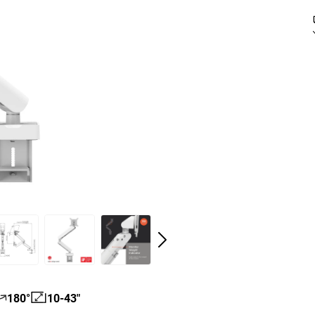
180°
10-43"