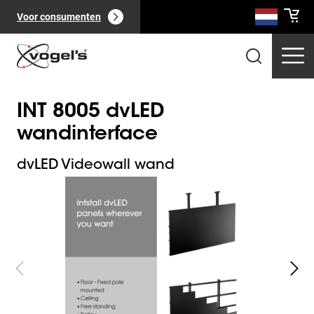
Voor consumenten
INT 8005 dvLED
wandinterface
dvLED Videowall wand
Slide 1 of 7
Professionele producten
(
0
):
Bekijk alles
Pagina's
(
0
):
Bekijk alles