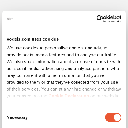
Specificaties
Vogels.com uses cookies
EAN enkele doos
8712285352188
We use cookies to personalise content and ads, to
provide social media features and to analyse our traffic.
Kleur
Zwart
We also share information about your use of our site with
our social media, advertising and analytics partners who
Productcategorie
dvLED Videowall wand
may combine it with other information that you’ve
provided to them or that they’ve collected from your use
Garantie
5 jaar
of their services. You can at any time change or withdraw
your consent via the
Cookie Declaration
on our website.
Positie
Landscape
Consent
Necessary
Geschikt voor schermtype
LED
Selection