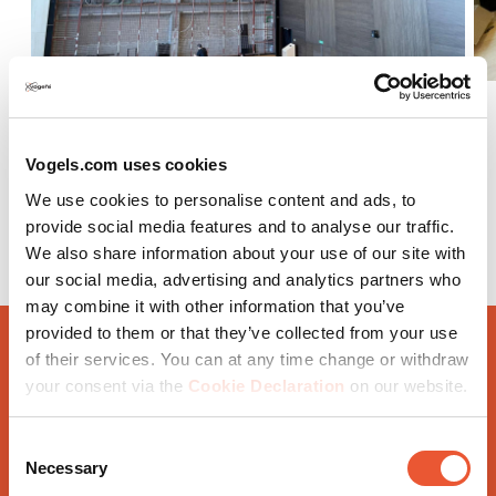
Vogels.com uses cookies
We use cookies to personalise content and ads, to
provide social media features and to analyse our traffic.
We also share information about your use of our site with
our social media, advertising and analytics partners who
may combine it with other information that you’ve
provided to them or that they’ve collected from your use
of their services. You can at any time change or withdraw
your consent via the
Cookie Declaration
on our website.
Eind resultaat van de 16,5 meter brede
LED wall
Consent
Necessary
Selection