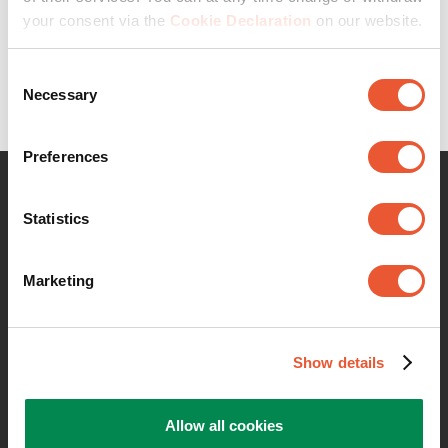
Flexibel en gemakkelijk in gebruik
your consent via the
Cookie Declaration
on our website.
Veiligheid dankzij TÜV certificaat
Consent
Toekomstbestendige ontwerpen
Necessary
Selection
Preferences
Neem contact met mij op
Statistics
Marketing
Show details
Allow all cookies