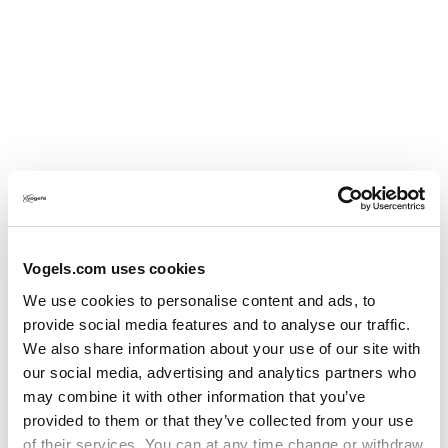
Vogels.com uses cookies
Voordelen Vogel’s
We use cookies to personalise content and ads, to
oplossingen in de
provide social media features and to analyse our traffic.
We also share information about your use of our site with
educatiemarkt
our social media, advertising and analytics partners who
may combine it with other information that you’ve
Ontworpen voor installateur én eindgebruiker
provided to them or that they’ve collected from your use
of their services. You can at any time change or withdraw