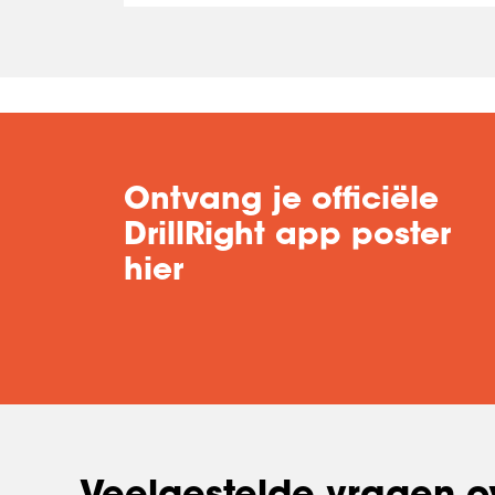
Ontvang je officiële
DrillRight app poster
hier