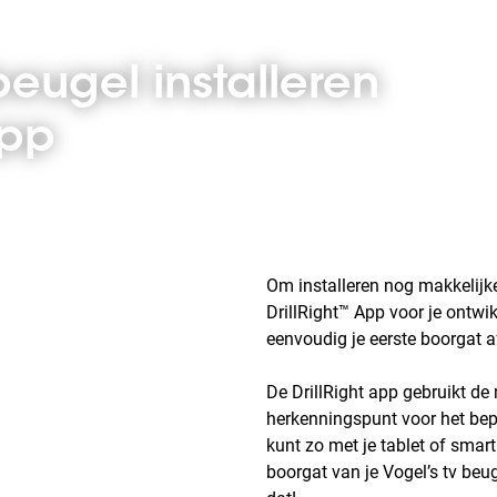
beugel installeren
App
Om installeren nog makkelijke
DrillRight™ App voor je ontwik
eenvoudig je eerste boorgat a
De DrillRight app gebruikt de
herkenningspunt voor het bepa
kunt zo met je tablet of smar
boorgat van je Vogel’s tv be