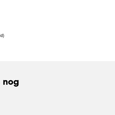
id)
s nog