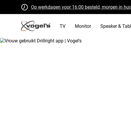
Op werkdagen voor 16:00 besteld, morgen in hui
Gratis retourneren binnen 30 dagen
B Corp gecertificeerd
TV
Monitor
Speaker & Tabl
/
tv
/
drillright
Home