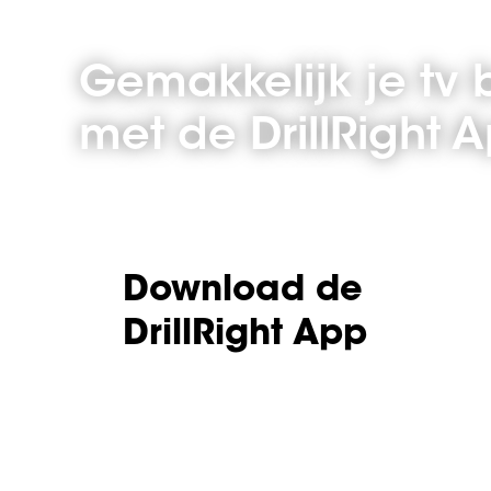
Gemakkelijk je tv 
met de DrillRight 
Download de
DrillRight App