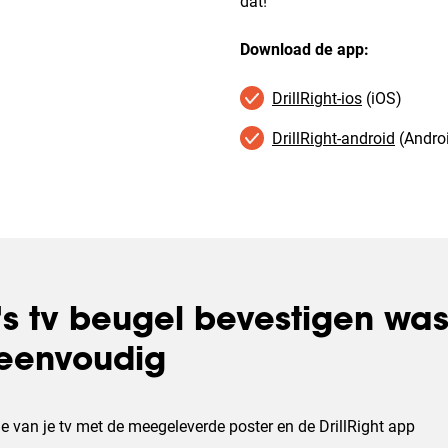
dat!
Download de app:
DrillRight-ios
(iOS)
DrillRight-android
(Andro
's tv beugel bevestigen wa
 eenvoudig
ie van je tv met de meegeleverde poster en de DrillRight app