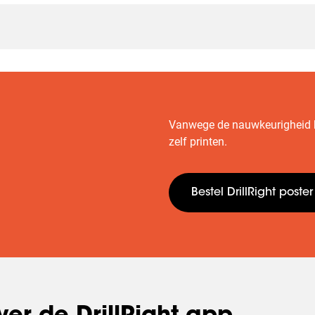
Vanwege de nauwkeurigheid 
zelf printen.
Bestel DrillRight poster