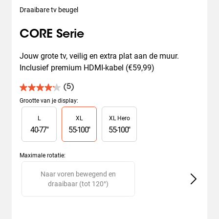
Draaibare tv beugel
CORE Serie
Jouw grote tv, veilig en extra plat aan de muur. 
Inclusief premium HDMI-kabel (€59,99)
(5)
4.2
van
Grootte van je display
:
de
Slide 1 of 3
L
XL
XL Hero
5
sterren.
40
-
77
"
55
-
100
"
55
-
100
"
5
beoordelingen
Maximale rotatie
:
Slide 1 of 2
Naar voren bewegend en
V
draaibaar (tot 120°)