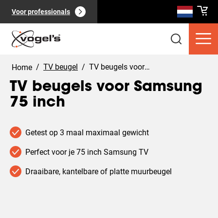
Voor professionals
/
TV beugel
/
TV beugels voor Samsung 75 inch
Home
TV beugels voor Samsung
75 inch
Consumentenproducten
(
0
):
Bekijk alles
Getest op 3 maal maximaal gewicht
Perfect voor je 75 inch Samsung TV
Draaibare, kantelbare of platte muurbeugel
Pagina's
(
0
):
Bekijk alles