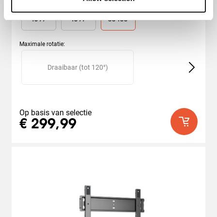
L
L OLED
XL
5
sterren.
40
-
77
"
40
-
77
"
55
-
100
"
138
beoordelingen
Maximale rotatie
:
Slide 1 of 2
Draaibaar (tot 120°)
V
Op basis van selectie
€ 299,99