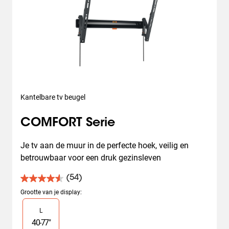
Kantelbare tv beugel
COMFORT Serie
Je tv aan de muur in de perfecte hoek, veilig en 
betrouwbaar voor een druk gezinsleven
(54)
4.6
van
Grootte van je display
:
de
Slide 1 of 1
L
5
sterren.
40
-
77
"