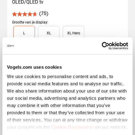
OLED/QLED tv
(75)
4.7
van
Grootte van je display
:
de
Slide 1 of 3
L
XL
XL Hero
5
sterren.
40
-
77
"
55
-
100
"
55
-
100
"
75
beoordelingen
Maximale rotatie
:
Slide 1 of 2
Vogels.com uses cookies
Naar voren bewegend en
V
draaibaar (tot 120°)
We use cookies to personalise content and ads, to
provide social media features and to analyse our traffic.
We also share information about your use of our site with
our social media, advertising and analytics partners who
Op basis van selectie
€ 329,99
may combine it with other information that you’ve
provided to them or that they’ve collected from your use
of their services. You can at any time change or withdraw
your consent via the
Cookie Declaration
on our website.