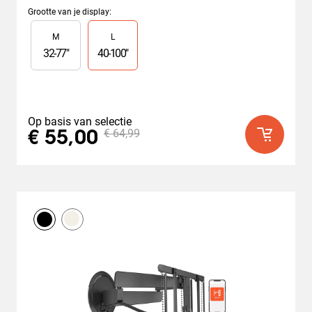
van
Grootte van je display
:
de
Slide 1 of 2
M
L
5
sterren.
32
-
77
"
40
-
100
"
150
beoordelingen
Op basis van selectie
€ 64,99
€ 55,00