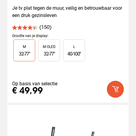
Je tv plat tegen de muur, veilig en betrouwbaar voor 
een druk gezinsleven
(150)
4.4
van
Grootte van je display
:
de
Slide 1 of 3
M
M OLED
L
5
sterren.
32
-
77
"
32
-
77
"
40
-
100
"
150
beoordelingen
Op basis van selectie
€ 49,99