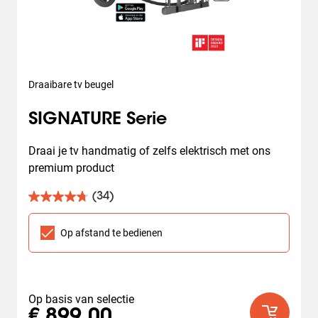
Draaibare tv beugel
SIGNATURE Serie
Draai je tv handmatig of zelfs elektrisch met ons 
premium product
(34)
4.8
van
de
Op afstand te bedienen
5
sterren.
34
beoordelingen
Op basis van selectie
€ 899,00