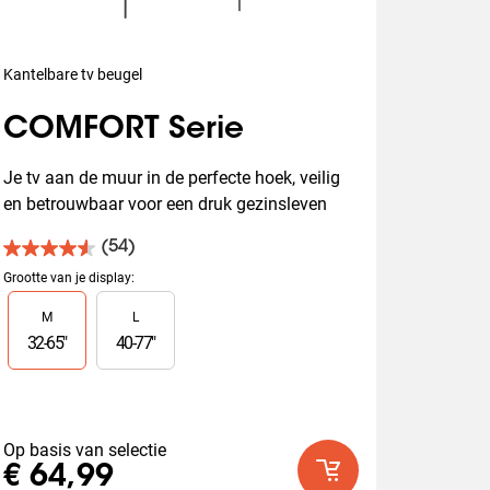
Kantelbare tv beugel
COMFORT Serie
Je tv aan de muur in de perfecte hoek, veilig 
en betrouwbaar voor een druk gezinsleven
(54)
4.6
van
Grootte van je display
:
de
Slide 1 of 2
M
L
5
sterren.
32
-
65
"
40
-
77
"
54
beoordelingen
Op basis van selectie
€ 64,99