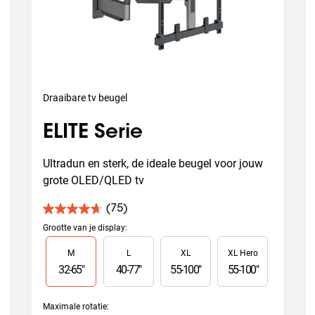
Draaibare tv beugel
ELITE Serie
Ultradun en sterk, de ideale beugel voor jouw 
grote OLED/QLED tv
(75)
4.7
van
Grootte van je display
:
de
Slide 1 of 4
M
L
XL
XL Hero
5
sterren.
32
-
65
"
40
-
77
"
55
-
100
"
55
-
100
"
75
beoordelingen
Maximale rotatie
: