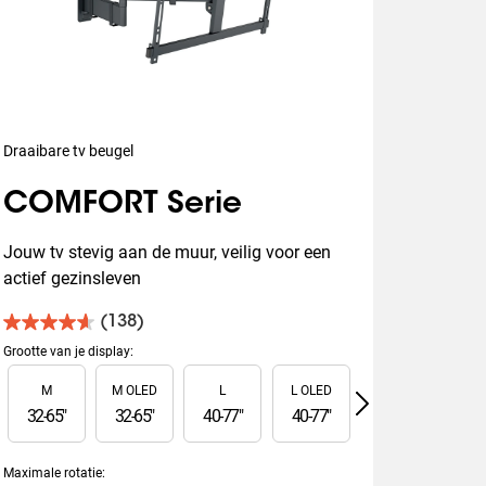
Draaibare tv beugel
COMFORT Serie
Jouw tv stevig aan de muur, veilig voor een 
actief gezinsleven
(138)
4.6
van
Grootte van je display
:
de
Slide 1 of 5
M
M OLED
L
L OLED
XL
5
sterren.
32
-
65
"
32
-
65
"
40
-
77
"
40
-
77
"
55
-
100
"
138
beoordelingen
Maximale rotatie
: