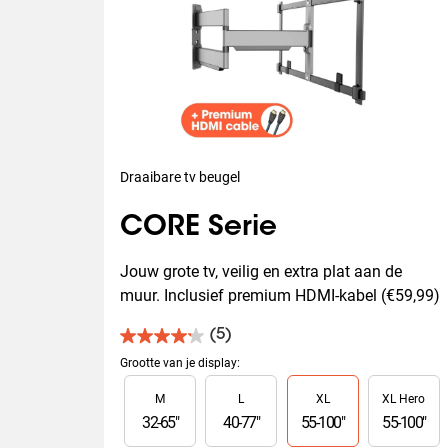
Draaibare tv beugel
CORE Serie
Jouw grote tv, veilig en extra plat aan de 
muur. Inclusief premium HDMI-kabel (€59,99)
(5)
4.2
van
Grootte van je display
:
de
Slide 1 of 4
M
L
XL
XL Hero
5
sterren.
32
-
65
"
40
-
77
"
55
-
100
"
55
-
100
"
5