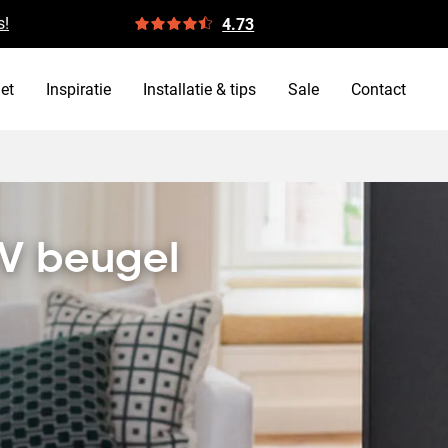
s!
4.73
et
Inspiratie
Installatie & tips
Sale
Contact
TV beugel