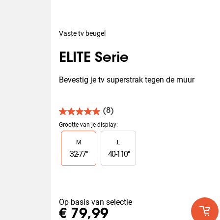
Vaste tv beugel
ELITE Serie
Bevestig je tv superstrak tegen de muur
(8)
5.0
van
Grootte van je display
:
de
Slide 1 of 2
M
L
5
sterren.
32
-
77
"
40
-
110
"
8
beoordelingen
Op basis van selectie
€ 79,99