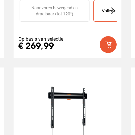
Slide 1 of 2
Naar voren bewegend en
Volledig draaibaar
draaibaar (tot 120°)
Op basis van selectie
€ 269,99