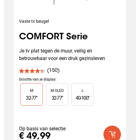
Vaste tv beugel
COMFORT Serie
Je tv plat tegen de muur, veilig en 
betrouwbaar voor een druk gezinsleven
(150)
4.4
van
Grootte van je display
:
de
Slide 1 of 3
M
M OLED
L
5
sterren.
32
-
77
"
32
-
77
"
40
-
100
"
150
beoordelingen
Op basis van selectie
€ 49,99