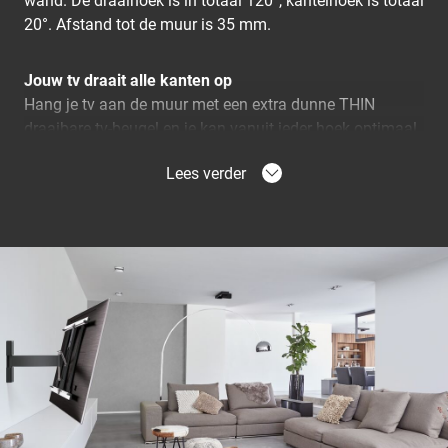
wand. De draaihoek is in totaal 120°, kantelhoek is totaal
20°. Afstand tot de muur is 35 mm.
Jouw tv draait alle kanten op
Hang je tv aan de muur met een extra dunne THIN
draaibare tv-beugel en je kan vanuit ieder hoek optimaal
tv kijken. Je draait je tv gewoon naar je toe en hebt geen
Lees verder
last meer van hinderlijke weerspiegeling. Met de THIN
draaibare muurbeugel draai en kantel je de tv in iedere
gewenste positie.