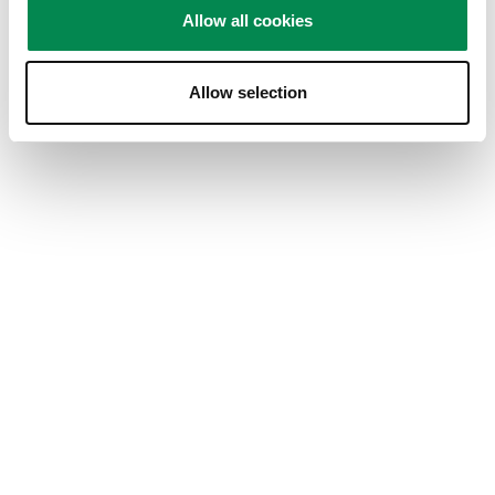
maar is goed te doen met de handleiding via de
Allow all cookies
app.
Ja, Ik beveel dit product aan.
Allow selection
Product getest :
29-7-2025
Oorspronkelijk gepost op
THIN 546 ExtraThin
Draaibare tv-beugel voor OLED tv (zwart)
Kwaliteit van product
Kwaliteit van product, 5.0 van 5
5.0
Waarde van product
Waarde van product, 5.0 van 5
5.0
Prestatie
Prestatie, 5.0 van 5
5.0