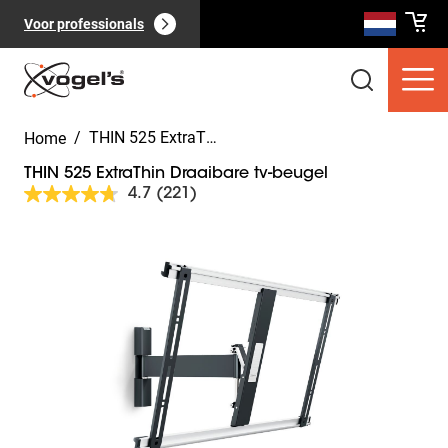
Voor professionals
/
THIN 525 ExtraThin Draaibare tv-beugel
Home
THIN 525 ExtraThin Draaibare tv-beugel
4.7
(221)
Lees
221
beoordelingen.
Slide 1 of 10
Dezelfde
Consumentenproducten
(
0
):
paginalink.
Bekijk alles
Pagina's
(
0
):
Bekijk alles