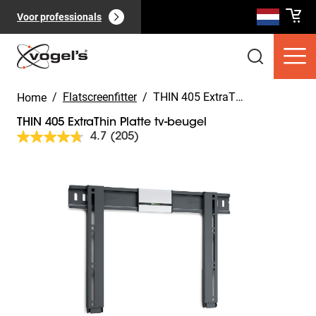
Voor professionals
/
Flatscreenfitter
/
THIN 405 ExtraThin Platte tv-beugel
Home
THIN 405 ExtraThin Platte tv-beugel
4.7
(205)
Lees
205
beoordelingen.
Slide 1 of 12
Dezelfde
Consumentenproducten
(
0
):
paginalink.
Bekijk alles
Pagina's
(
0
):
Bekijk alles