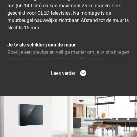
55" (66-140 cm) en kan maximaal 25 kg dragen. Ook
geschikt voor OLED televisies. Na montage is de
muurbeugel nauwelijks zichtbaar. Afstand tot de muur is
slechts 15 mm.
Je tv als schilderij aan de muur
Zoek je een stevige en veilige manier om je tv strak tegen
de muur te bevestigen? Met de THIN vaste tv-
muurbeugel hangt een tv slechts 15 mm van de muur.
Lees verder
Nagenoeg onzichtbaar na montage. De THIN vaste
muurbeugel is een betrouwbare en degelijke oplossing
met gegarandeerde Vogel's kwaliteit.