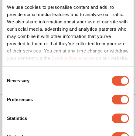
4.8
We use cookies to personalise content and ads, to
Bedankt!
provide social media features and to analyse our traffic.
We hebben al veel positieve beoordelingen.
We also share information about your use of our site with
4.73
our social media, advertising and analytics partners who
may combine it with other information that you’ve
provided to them or that they’ve collected from your use
of their services. You can at any time change or withdraw
your consent via the
Cookie Declaration
on our website.
Consent
Necessary
Selection
Preferences
Copyright
Privacy policy
Statistics
Disclaimer
Cookies