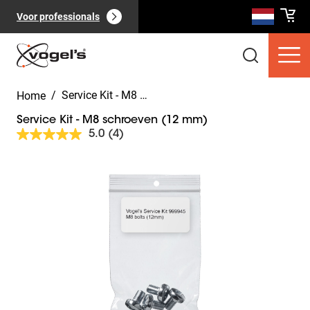
Voor professionals
/
Service Kit - M8 schroeven (12 mm)
Home
Service Kit - M8 schroeven (12 mm)
5.0
(4)
Lees
4
beoordelingen.
Slide 1 of 2
Dezelfde
Consumentenproducten
(
0
):
paginalink.
Bekijk alles
Pagina's
(
0
):
Bekijk alles