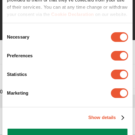
of their services. You can at any time change or withdraw
your consent via the
Cookie Declaration
on our website.
Lees verder
Consent
Necessary
Selection
Specificaties
Preferences
Statistics
Reviews
Beoordelingen
0
Marketing
Overzicht van scores
Selecteer hieronder een rij om beoordelingen te
filteren.
Show details
Kunnen we je helpen?
4
5 sterren
sterren
4 beoorde
0
4 sterren
sterren