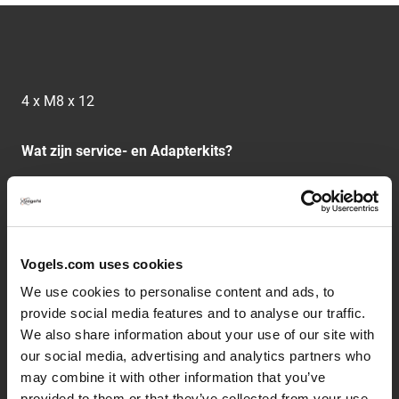
4 x M8 x 12
Wat zijn service- en Adapterkits?
Vogel's levert haar producten zo compleet mogelijk,
inclusief alle benodigde bevestigingsmaterialen. In
uitzonderlijke gevallen is het mogelijk dat er speciale
Vogels.com uses cookies
materialen nodig zijn om de tv te bevestigen. Dit kan
bijvoorbeeld zijn omdat de tv een afwijkende vorm heeft
We use cookies to personalise content and ads, to
(bijv. een verdikking aan de achterkant). Als service, om
provide social media features and to analyse our traffic.
je toch te helpen deze uitzonderlijke schermen te
We also share information about your use of our site with
bevestigen, heeft Vogel's een aantal service- en
our social media, advertising and analytics partners who
adapterkits samengesteld.
may combine it with other information that you’ve
provided to them or that they’ve collected from your use