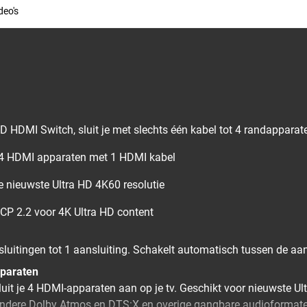
deo's
D HDMI Switch, sluit je met slechts één kabel tot 4 randapparate
 4 HDMI apparaten met 1 HDMI kabel
e nieuwste Ultra HD 4K60 resolutie
P 2.2 voor 4K Ultra HD content
luitingen tot 1 aansluiting. Schakelt automatisch tussen de aa
paraten
it je 4 HDMI-apparaten aan op je tv. Geschikt voor nieuwste Ult
andere Dolby Atmos en DTS:X en overige gangbare audioformat