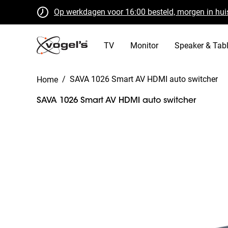
Op werkdagen voor 16:00 besteld, morgen in hui
Gratis retourneren binnen 30 dagen
B Corp gecertificeerd
TV
Monitor
Speaker & Tabl
/
SAVA 1026 Smart AV HDMI auto switcher
Home
SAVA 1026 Smart AV HDMI auto switcher
Slide 1 of 7