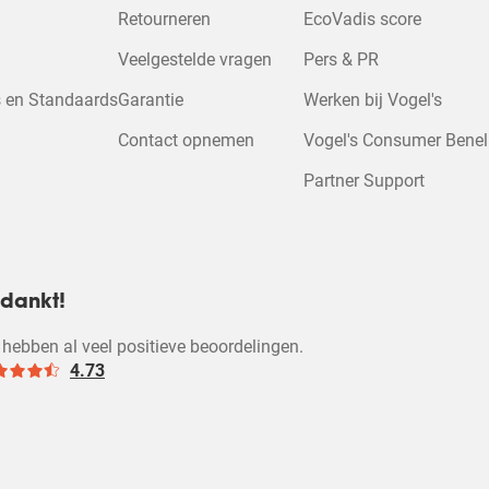
 om deze video 
vragen
Retourneren
EcoVadis score
Veelgestelde vragen
Pers & PR
Cookie-instelli
 en Standaards
Garantie
Werken bij Vogel's
wijzigen
Contact opnemen
Vogel's Consumer Bene
Partner Support
dankt!
hebben al veel positieve beoordelingen.
4.73