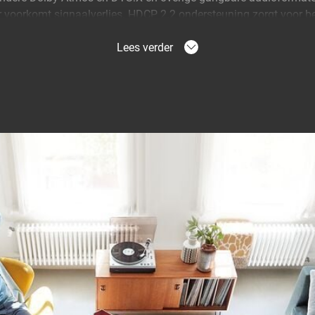
r voorkomt signaalverlies. HDCP 2.2 ondersteuning zorgt voor be
Lees verder
raten aan op je tv
d je de aansluitingen van je tv gemakkelijk uit. Zonder dat het 
VA 1026 schakelt automatisch tussen de aangesloten apparaten 
n standby.
resolutie
eunt de nieuwe Ultra HD/4K techniek en geeft meer subtiele det
kleuren. De ingebouwde repeater en equalizer corrigeert eventuee
3 meter word meegeleverd.