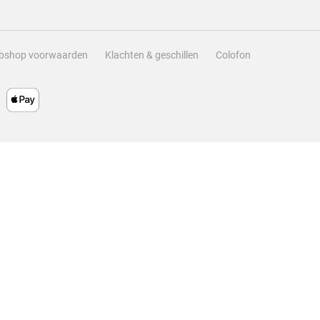
bshop voorwaarden
Klachten & geschillen
Colofon
io
terren.
 switch!