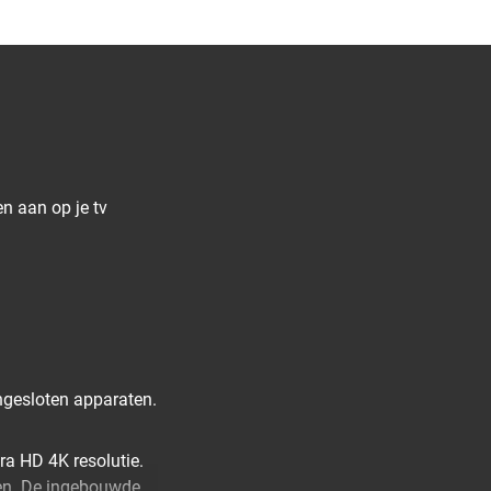
n aan op je tv
ngesloten apparaten.
ra HD 4K resolutie.
en. De ingebouwde