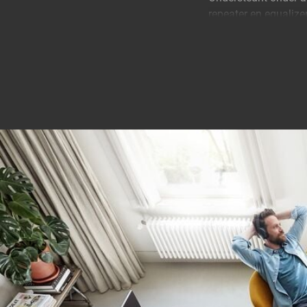
repeater en equalize
HD-content.
Sluit nog meer appa
Met de HDMI-hub brei
de kwaliteit. De SA
die je niet gebruikt i
Hoge Ultra HD (4K) 
De SAVA 1026 onderst
contrast en heldere 
4K HDMI kabel van 