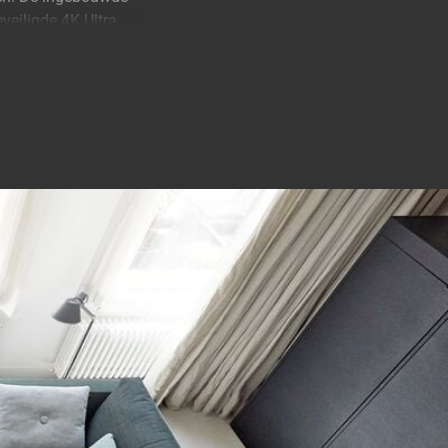
veiligde 4K Ultra
ten koste gaat van
en zet de apparaten
ails, dieper
l signaalverlies. Een