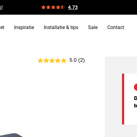
s!
4.73
et
Inspiratie
Installatie & tips
Sale
Contact
5.0
(2)
Lees
2
beoordelingen.
Dezelfde
paginalink.
D
b