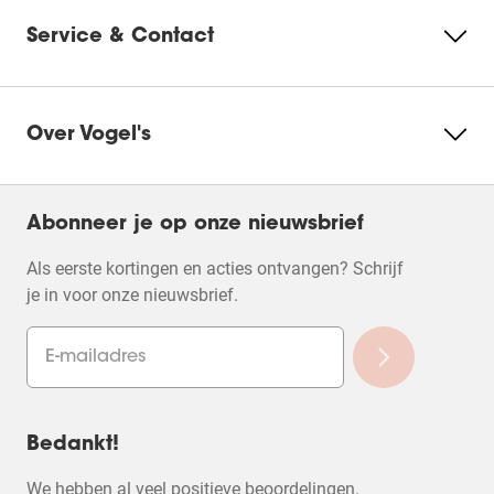
vragenformulier.
vragenformulier.
vragenformulier.
vragenformulier.
vragenformulier
Service & Contact
Over Vogel's
Abonneer je op onze nieuwsbrief
Als eerste kortingen en acties ontvangen? Schrijf
je in voor onze nieuwsbrief.
Bedankt!
We hebben al veel positieve beoordelingen.