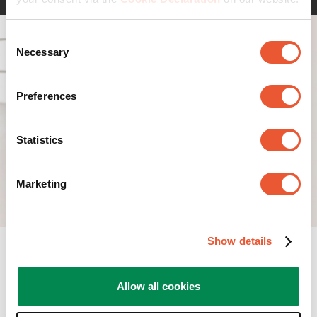
Vogel's op vrijwel ieder bureau past, zonder dat u extra
accessoires hoeft te kopen. De maximale bureaublad
Consent
dikte waarop een flexmount gemonteerd kan worden is
Necessary
Selection
83 mm.
Preferences
Statistics
Marketing
Show details
Specificaties
Allow all cookies
Accessoires