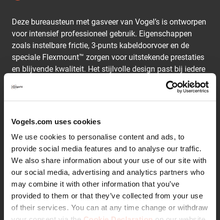
Deze bureausteun met gasveer van Vogel’s is ontworpen
voor intensief professioneel gebruik. Eigenschappen
zoals instelbare frictie, 3-punts kabeldoorvoer en de
speciale Flexmount™ zorgen voor uitstekende prestaties
en blijvende kwaliteit. Het stijlvolle design past bij iedere
inrichting of type bureau.
Op plekken waar veel verschillende mensen met een
monitor werken, zoals receptiebalies of flexibele
Vogels.com uses cookies
werkstations, is de PFD 8543 bureausteun de perfecte
We use cookies to personalise content and ads, to
oplossing. De instelbare gasveer maakt het scherm
provide social media features and to analyse our traffic.
gewichtloos, zodat u hem met gemak omhoog en
We also share information about your use of our site with
omlaag kunt trekken tot de juiste hoogte. Het model PFD
our social media, advertising and analytics partners who
8543 is ontworpen om schermen in de gewichtsklasse
may combine it with other information that you’ve
van 5,6 - 11 kg te dragen. Met de Flexmount kunt u de
Lees verder
provided to them or that they’ve collected from your use
bureausteun op 6 verschillende manieren installeren. U
of their services. You can at any time change or withdraw
kunt er dus zeker van zijn dat de bureausteun van
your consent via the
Cookie Declaration
on our website.