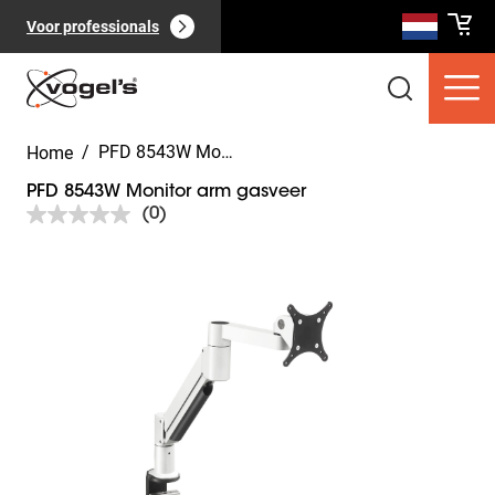
Voor professionals
/
PFD 8543W Monitor arm gasveer
Home
PFD 8543W Monitor arm gasveer
(0)
Geen
scorewaarde.
Dezelfde
Slide 1 of 4
paginalink.
Consumentenproducten
(
0
):
Bekijk alles
Pagina's
(
0
):
Bekijk alles