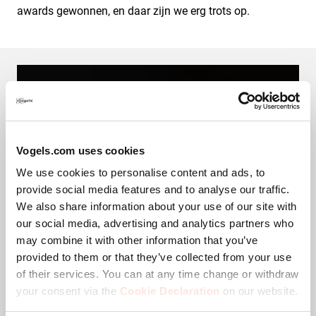
awards gewonnen, en daar zijn we erg trots op.
Vogel's Awards
Vogels.com uses cookies
We use cookies to personalise content and ads, to
Accepteer Marketingcookies
provide social media features and to analyse our traffic.
om deze video te bekijken
We also share information about your use of our site with
our social media, advertising and analytics partners who
Cookie-
may combine it with other information that you’ve
instellingen
provided to them or that they’ve collected from your use
wijzigen
of their services. You can at any time change or withdraw
your consent via the
Cookie Declaration
on our website.