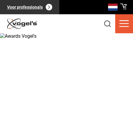
Voor professionals
Consumentenproducten
(
0
):
Bekijk alles
Pagina's
(
0
):
Bekijk alles