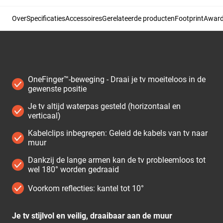
Over
Specificaties
Accessoires
Gerelateerde producten
Footprint
Awards
OneFinger™-beweging - Draai je tv moeiteloos in de
gewenste positie
Je tv altijd waterpas gesteld (horizontaal en
verticaal)
Kabelclips inbegrepen: Geleid de kabels van tv naar
muur
Dankzij de lange armen kan de tv probleemloos tot
wel 180° worden gedraaid
Voorkom reflecties: kantel tot 10°
Je tv stijlvol en veilig, draaibaar aan de muur