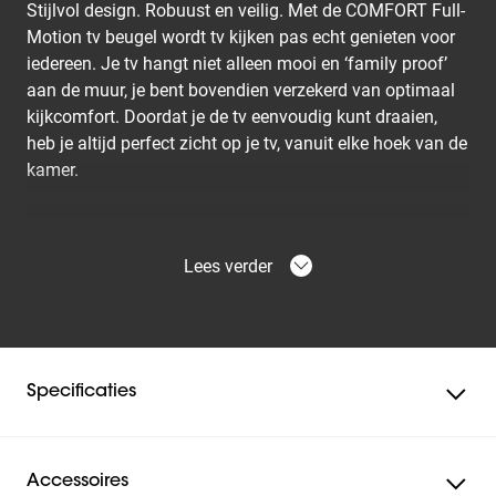
Stijlvol design. Robuust en veilig. Met de COMFORT Full-
Motion tv beugel wordt tv kijken pas echt genieten voor
iedereen. Je tv hangt niet alleen mooi en ‘family proof’
aan de muur, je bent bovendien verzekerd van optimaal
kijkcomfort. Doordat je de tv eenvoudig kunt draaien,
heb je altijd perfect zicht op je tv, vanuit elke hoek van de
kamer.
Ontwikkeld voor jarenlang intensief gebruik
De COMFORT Full-Motion tv beugel is speciaal
Lees verder
ontwikkeld voor jarenlang intensief gebruik. Niet voor
niets krijg je 10 jaar garantie. Dat maakt hem bij uitstek
geschikt voor gezinnen met kinderen. Een veilig en
comfortabel idee.
Specificaties
Gebruiksvriendelijk
Dankzij de lange draaiarm en OneFinger™ Movement
draai je je tv moeiteloos in elke gewenste positie. Je tv
veilig kantelen en fixeren is al even eenvoudig dankzij
Accessoires