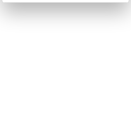
Kwaliteit van product
Kwaliteit van product, 5.0 van 5
5.0
Waarde van product
Waarde van product, 5.0 van 5
5.0
Prestatie
Prestatie, 5.0 van 5
5.0
Design
Design, 5.0 van 5
5.0
Behulpzaam?
(
0
)
(
0
)
Melden
5 van 5 sterren.
goed
Francis
3 maanden geleden