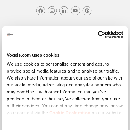
Copyright
Privacy policy
Vogels.com uses cookies
Disclaimer
We use cookies to personalise content and ads, to
Cookies
provide social media features and to analyse our traffic.
Webshop voorwaarden
We also share information about your use of our site with
Klachten & geschillen
our social media, advertising and analytics partners who
may combine it with other information that you’ve
Colofon
provided to them or that they’ve collected from your use
© Vogel's Products BV
2026
Beoordelingen filteren
of their services. You can at any time change or withdraw
your consent via the
Cookie Declaration
on our website.
Onderwerpen en beoordelingen zoeken per regio
Consent