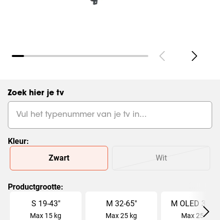
Zoek hier je tv
Kleur
:
Slide 1 of 2
Zwart
Wit
Productgrootte
:
Slide 1 of 6
S
19
-
43
"
M
32
-
65
"
M OLED
32
-
6
Max
15
kg
Max
25
kg
Max
25
kg