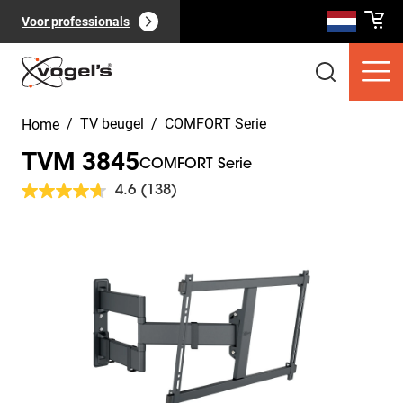
Voor professionals
/
TV beugel
/
COMFORT Serie
Home
TVM 3845
COMFORT Serie
4.6
(138)
Lees
138
beoordelingen.
Slide 1 of 11
Consumentenproducten
(
0
):
Dezelfde
Bekijk alles
paginalink.
Pagina's
(
0
):
Bekijk alles