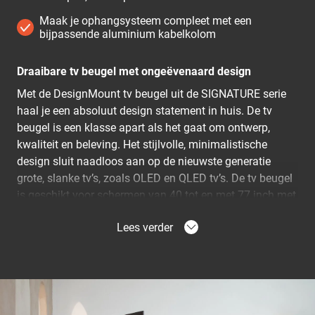
Maak je ophangsysteem compleet met een
bijpassende aluminium kabelkolom
Draaibare tv beugel met ongeëvenaard design
Met de DesignMount tv beugel uit de SIGNATURE serie
haal je een absoluut design statement in huis. De tv
beugel is een klasse apart als het gaat om ontwerp,
kwaliteit en beleving. Het stijlvolle, minimalistische
design sluit naadloos aan op de nieuwste generatie
grote, slanke tv’s, zoals OLED en QLED tv’s. De tv beugel
is geschikt voor schermen van 40 tot en met 77 inch met
een maximaal gewicht van 35 kg. Je kunt hem tot 120°
Lees verder
draaien voor maximaal kijkplezier.
Superieur design, ongekende perfectie
De Vogel’s SIGNATURE DesignMount TVM 7655 tv
beugel is één van de topmodellen in ons assortiment. De