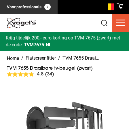
Voor professionals
Krijg tijdelijk 200,- euro korting op TVM 7675 (zwart) met
de code:
TVM7675-NL
/
Flatscreenfitter
/
TVM 7655 Draaibare tv-beugel (zwart)
Home
TVM 7655 Draaibare tv-beugel (zwart)
4.8
(34)
Lees
34
beoordelingen.
Slide 1 of 11
Dezelfde
Consumentenproducten
(
0
):
paginalink.
Bekijk alles