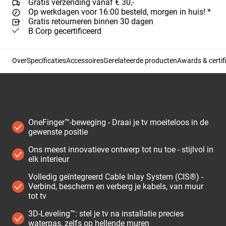
Gratis verzending vanaf € 30,-
Op werkdagen voor 16:00 besteld, morgen in huis! *
Gratis retourneren binnen 30 dagen
B Corp gecertificeerd
Over
Specificaties
Accessoires
Gerelateerde producten
Awards & certif
OneFinger™-beweging - Draai je tv moeiteloos in de
gewenste positie
Ons meest innovatieve ontwerp tot nu toe - stijlvol in
elk interieur
Volledig geïntegreerd Cable Inlay System (CIS®) -
Verbind, bescherm en verberg je kabels, van muur
tot tv
3D-Leveling™: stel je tv na installatie precies
waterpas, zelfs op hellende muren