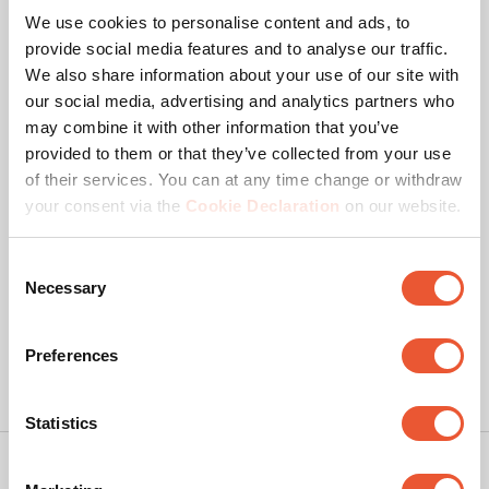
je
je
je
je
je
Prestatie
en verbergen ontwikkelde Vogel’s een stijlvolle
een
een
een
een
een
We use cookies to personalise content and ads, to
Prestatie, 4.9 van 5
bijpassende aluminium kabelkolom TVA 7000 in wit of
4.9
vragenformulier.
vragenformulier.
vragenformulier.
vragenformulier.
vragenformulier
provide social media features and to analyse our traffic.
zwart uitgevoerd. Deze sluit naadloos aan op de
Design
We also share information about your use of our site with
muurplaat van de SIGNATURE DesignMount tv beugel.
Design, 4.8 van 5
4.8
our social media, advertising and analytics partners who
Bedankt!
may combine it with other information that you’ve
provided to them or that they’ve collected from your use
We hebben al veel positieve beoordelingen.
of their services. You can at any time change or withdraw
4.73
your consent via the
Cookie Declaration
on our website.
Consent
Necessary
Selection
Preferences
Statistics
Copyright