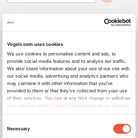
Design
Design, 4.6 van 5
4.6
Bedankt!
We hebben al veel positieve beoordelingen.
4.73
Vogels.com uses cookies
We use cookies to personalise content and ads, to
provide social media features and to analyse our traffic.
We also share information about your use of our site with
our social media, advertising and analytics partners who
may combine it with other information that you’ve
provided to them or that they’ve collected from your use
of their services. You can at any time change or withdraw
your consent via the
Cookie Declaration
on our website.
Copyright
Consent
Privacy policy
Necessary
Selection
Disclaimer