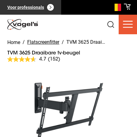
Voor professionals
/
Flatscreenfitter
/
TVM 3625 Draaibare tv-beugel
Home
TVM 3625 Draaibare tv-beugel
4.7
(152)
Lees
152
beoordelingen.
Slide 1 of 11
Dezelfde
Consumentenproducten
(
0
):
paginalink.
Bekijk alles
Pagina's
(
0
):
Bekijk alles