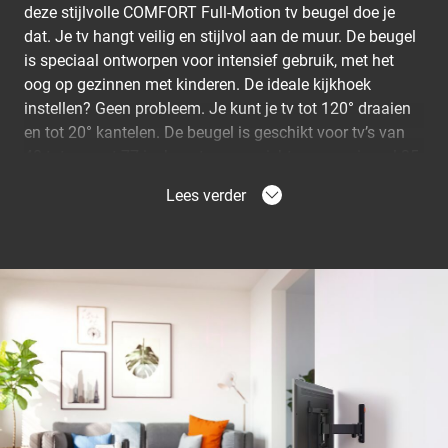
deze stijlvolle COMFORT Full-Motion tv beugel doe je
dat. Je tv hangt veilig en stijlvol aan de muur. De beugel
is speciaal ontworpen voor intensief gebruik, met het
oog op gezinnen met kinderen. De ideale kijkhoek
instellen? Geen probleem. Je kunt je tv tot 120° draaien
en tot 20° kantelen. De beugel is geschikt voor tv’s van
40 tot en met 77 inch met een gewicht van maximaal 35
kg.
Lees verder
Comfortabel in gebruik
Kenmerkend voor de COMFORT Full-Motion tv beugel is
de soepele bediening. Met slechts één vinger draai je je
tv in de gewenste positie, dankzij One-Finger™
Movement. De speciale lagers laten de beugel zeer
soepel en licht scharnieren.
Je tv veilig op zijn plaats
De COMFORT Full-Motion tv beugel is uitgerust met het
unieke TiltAnchor™ systeem. Dit systeem zorgt ervoor