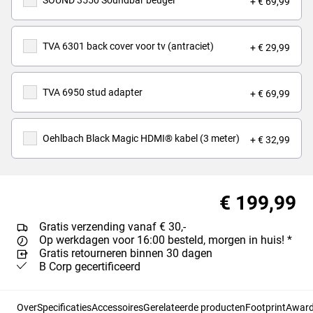
SOUND 3550 Soundbar beugel
+ € 69,99
TVA 6301 back cover voor tv (antraciet)
+ € 29,99
TVA 6950 stud adapter
+ € 69,99
Oehlbach Black Magic HDMI® kabel (3 meter)
+ € 32,99
€ 199,99
Gratis verzending vanaf € 30,-
Op werkdagen voor 16:00 besteld, morgen in huis! *
Gratis retourneren binnen 30 dagen
B Corp gecertificeerd
Over
Specificaties
Accessoires
Gerelateerde producten
Footprint
Awards