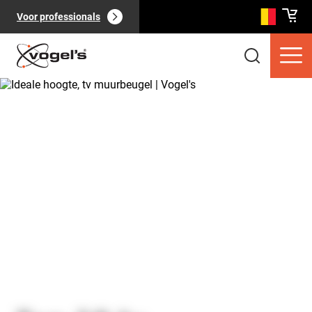
Voor professionals
Consumentenproducten
(
0
):
Bekijk alles
Pagina's
(
0
):
Bekijk alles