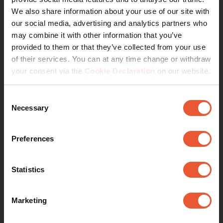
We also share information about your use of our site with
TÜV gecertificeerd
our social media, advertising and analytics partners who
may combine it with other information that you’ve
Muurafstand: 7,7–71,5 cm
provided to them or that they’ve collected from your use
Draaien tot 120°
of their services. You can at any time change or withdraw
your consent via the
Cookie Declaration
on our website.
Consent
Bekijk
Necessary
Selection
Preferences
7. TVM 5505
Statistics
Marketing