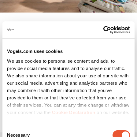
Andere voordelen van
houten tv vloerstandaards
Vogels.com uses cookies
We use cookies to personalise content and ads, to
We willen ons comfortabel voelen in leefruimtes. En
provide social media features and to analyse our traffic.
functionele elementen moeten er het liefst ook zo
We also share information about your use of our site with
elegant mogelijk uitzien. De keuze voor een tv
our social media, advertising and analytics partners who
vloerstandaard doe voldoet aan jouw eisen is belangrijk.
may combine it with other information that you’ve
Vooral als de televisie in het midden van de kamer staat
provided to them or that they’ve collected from your use
en de achterkant zichtbaar is. Als je kiest voor een
of their services. You can at any time change or withdraw
houten model met geïntegreerd kabelbeheer, krijg je een
your consent via the
Cookie Declaration
on our website.
schone, opgeruimde uitstraling.
Consent
Necessary
Selection