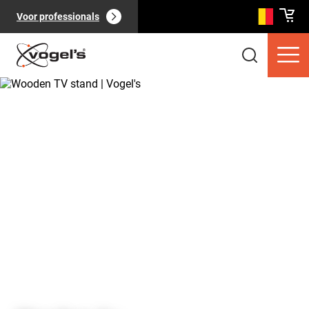
Voor professionals
Consumentenproducten
(
0
):
Bekijk alles
Pagina's
(
0
):
Bekijk alles