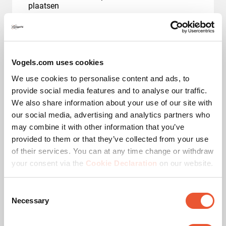
plaatsen
Vogels.com uses cookies
We use cookies to personalise content and ads, to
provide social media features and to analyse our traffic.
Speakers: klein detail, groot
We also share information about your use of our site with
verschil
our social media, advertising and analytics partners who
may combine it with other information that you’ve
provided to them or that they’ve collected from your use
of their services. You can at any time change or withdraw
your consent via the
Cookie Declaration
on our website.
Een goed geplaatste speaker maakt een wereld van
verschil in geluid.
Consent
Of het nu gaat om film, muziek of een multiroom-
Necessary
Selection
audio-opstelling, de juiste plaatsing haalt het beste
uit je geluidssysteem. Kies voor een installatie op