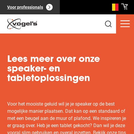
Voor professionals
Lees meer over onze
speaker- en
tabletoplossingen
Consumentenproducten
(
0
):
Bekijk alles
Voor het mooiste geluid wil je je speaker op de best
mogelijke manier plaatsen. Dat kan op een standaard of
met een beugel aan de muur of plafond. We inspireren je
Pagina's
(
0
):
er graag over. Heb je een tablet gekocht? Dan wil je deze
Bekijk alles
vooral slim gebruiken en overal inzetten. Bekijk onze tips