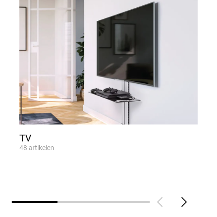
TV
48
artikelen
8