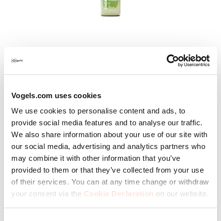
Sparks the brain
Vogels.com uses cookies
Ontdek nieuwe mogelijkheden. We geloven dat het
We use cookies to personalise content and ads, to
altijd beter kan. Nieuwsgierig als we zijn, zoeken we
provide social media features and to analyse our traffic.
steeds naar nieuwe kansen en mogelijkheden. Niet
We also share information about your use of our site with
afwachten, gewoon dóén. Alleen dan blijven we
our social media, advertising and analytics partners who
voorop lopen.
may combine it with other information that you’ve
provided to them or that they’ve collected from your use
of their services. You can at any time change or withdraw
Positief
your consent via the
Cookie Declaration
on our website.
Consent