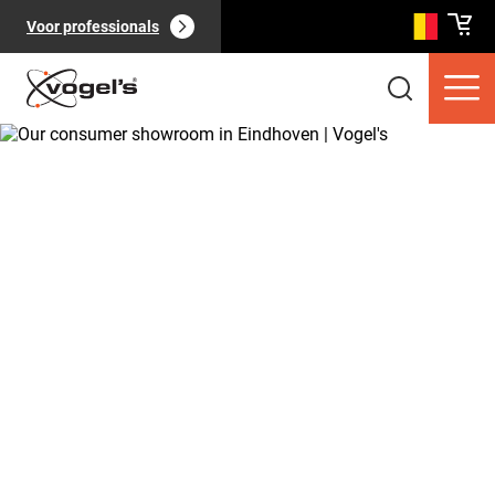
Voor professionals
Consumentenproducten
(
0
):
Bekijk alles
Pagina's
(
0
):
Bekijk alles