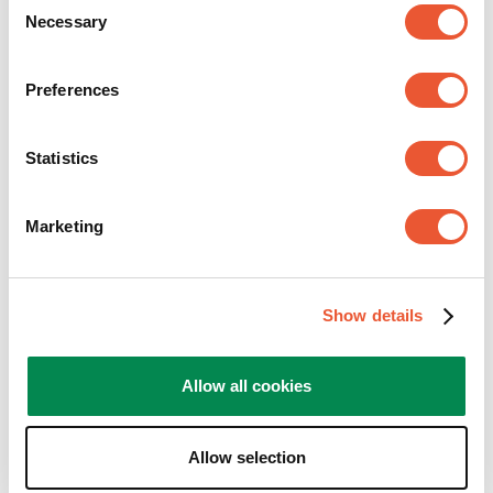
Necessary
Selection
Preferences
Statistics
Marketing
Show details
Gets you going
Allow all cookies
Positief denken en doen. Wij bekijken de wereld
Allow selection
opbouwend en zien vooral kansen. Voor problemen
en uitdagingen zoeken we een oplossing. Soms