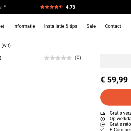
! *
4.73
et
Informatie
Installatie & tips
Sale
Contact
 (wit)
(0)
)
Geen
scorewaarde.
Dezelfde
paginalink.
€ 59,99
Gratis ver
Op werkdag
Gratis ret
B Corp gec