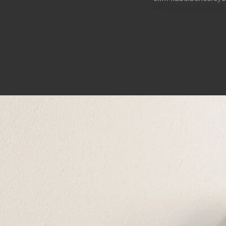
Wil je bij de knopp
handbereik blijven. 
precies te richten na
Met de SWM 4023 van Vo
Haal meer uit je So
Of je nu aan het kok
luidspreker verdien
daar plaatsen waar hi
Het strakke design, ve
De beugel wordt gelev
garantie van 5 jaar,