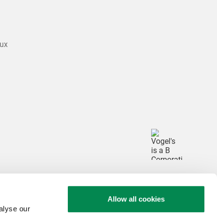
te bekijken
ngen
lux
Allow all cookies
alyse our