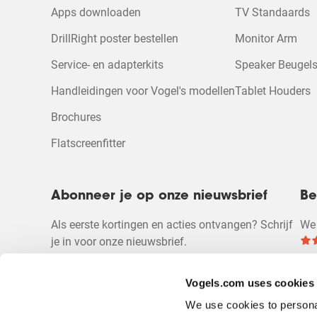
vragenformulier.
vragenformulier.
vragenformulier.
vragenformulie
vragen
Apps downloaden
TV Standaards
DrillRight poster bestellen
Monitor Arm
Service- en adapterkits
Speaker Beugels
Handleidingen voor Vogel's modellen
Tablet Houders
Brochures
Flatscreenfitter
Abonneer je op onze nieuwsbrief
Be
Als eerste kortingen en acties ontvangen? Schrijf
We 
je in voor onze nieuwsbrief.
Vogels.com uses cookies
We use cookies to personal