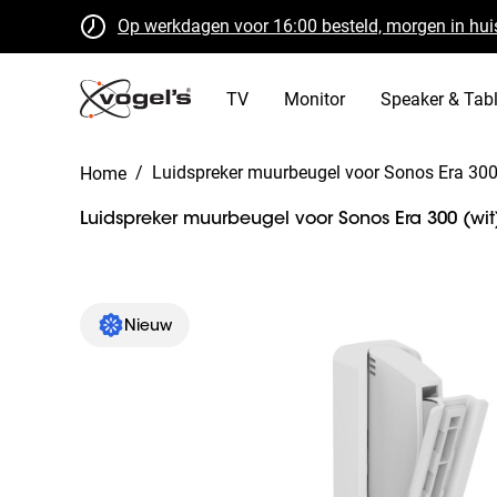
Op werkdagen voor 16:00 besteld, morgen in huis
Gratis retourneren binnen 30 dagen
B Corp gecertificeerd
TV
Monitor
Speaker & Tabl
/
Luidspreker muurbeugel voor Sonos Era 300
Home
Luidspreker muurbeugel voor Sonos Era 300 (wit
Slide 1 of 7
Nieuw