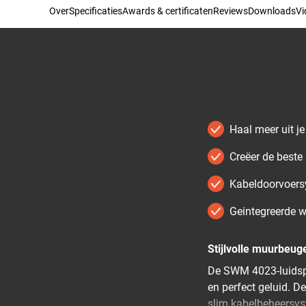
Over
Specificaties
Awards & certificaten
Reviews
Downloads
Vi
Haal meer uit j
Creëer de beste 
Kabeldoorvoer
Geintegreerde 
Stijlvolle muurbeug
De SWM 4023-luidspr
en perfect geluid. 
slim kabelbeheersys