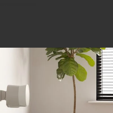
ze binnen
±35° om het geluid
k.
 het huis danst, je
s Era 300 precies
preker.
 heeft een degelijke