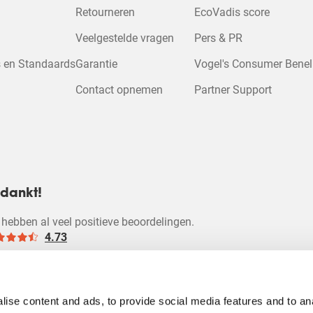
 om deze video 
r.
formulier.
Retourneren
EcoVadis score
Veelgestelde vragen
Pers & PR
Cookie-instelli
 en Standaards
Garantie
Vogel's Consumer Bene
wijzigen
Contact opnemen
Partner Support
dankt!
hebben al veel positieve beoordelingen.
4.73
ise content and ads, to provide social media features and to an