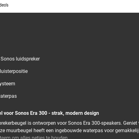
deo's
e Sonos luidspreker
luisterpositie
systeem
waterpas
el voor Sonos Era 300 - strak, modern design
ekerbeugel is ontworpen voor Sonos Era 300-speakers. Geniet 
Deze muurbeugel heeft een ingebouwde waterpas voor gemakkelijk
teem om alles netjes te houden.