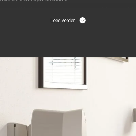
en kunnen? Monteer je luidspreker gewoon ondersteboven, zodat 
Kantel je luidspreker gemakkelijk van +5° tot -25° en draai hem 
Lees verder
ar waar je het hebben wilt.
gel's krijg je stijl, flexibiliteit en altijd de perfecte luisterhoe
nos-speaker en geniet van de perfecte luisterstand
en bent in de keuken, naar een film kijkt in de woonkamer of door
t de perfecte plaats. De SWM 4023-muurbeugel laat je jouw Sono
j het beste klinkt.
rkrijgbaar in zwart of wit, past perfect bij je interieur en je luids
erd met alle installatiematerialen en is getest op veiligheid. Hij
 zodat jij je kunt concentreren op de muziek, niet op de montage.