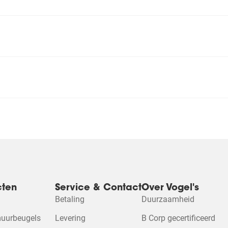
eer
delen
.
cten
Service & Contact
Over Vogel's
ee
Betaling
Duurzaamheid
Accepteer Market
muurbeugels
Levering
B Corp gecertificeerd