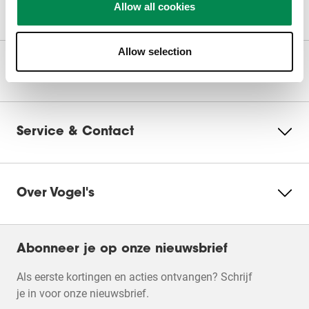
Allow all cookies
Kunnen we je helpen?
ster.
sterren.
sterren.
sterren.
sterren.
Hiermee
Hiermee
Hiermee
Hiermee
Hiermee
open
open
open
open
open
Accepteer Marketingcookies
je
je
je
je
je
om deze video te bekijken
Allow selection
een
een
een
een
een
Onze producten
vragenformulier.
vragenformulier.
vragenformulier.
vragenformulier.
vragenformulier
Cookie-
instellingen
wijzigen
Service & Contact
Over Vogel's
Filters
Abonneer je op onze nieuwsbrief
Als eerste kortingen en acties ontvangen? Schrijf
je in voor onze nieuwsbrief.