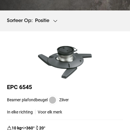
Positie
Sorteer Op:
EPC 6545
Beamer plafondbeugel
Zilver
In elke richting
Voor elk merk
10
kg
360
°
20
°