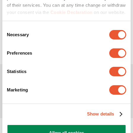
of their services. You can at any time change or withdraw
your consent via the
Cookie Declaration
on our website.
10
kg
360
°
20
°
Consent
(0)
Necessary
0.0
Selection
van
de
€ 179,99
5
Preferences
sterren.
Statistics
Marketing
Show details
Kunnen we je helpen?
Allow all cookies