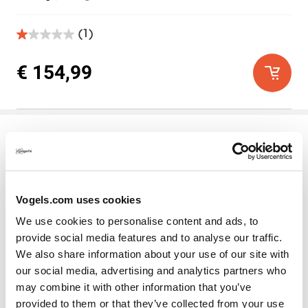
(1)
1.0
van
de
€ 154,99
5
sterren.
1
beoordeling
Vogels.com uses cookies
We use cookies to personalise content and ads, to
provide social media features and to analyse our traffic.
EPW 6565
We also share information about your use of our site with
our social media, advertising and analytics partners who
Beamer muurbeugel
Zilver
may combine it with other information that you’ve
provided to them or that they’ve collected from your use
In elke richting
Voor elk merk