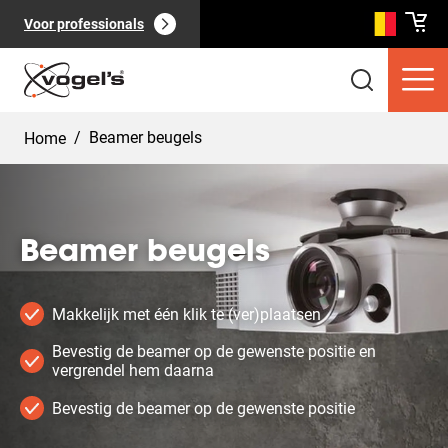
Voor professionals
/
Beamer beugels
Home
Beamer beugels
Consumentenproducten
(
0
):
Bekijk alles
Makkelijk met één klik te (ver)plaatsen
Bevestig de beamer op de gewenste positie en
vergrendel hem daarna
Bevestig de beamer op de gewenste positie
Pagina's
(
0
):
Bekijk alles