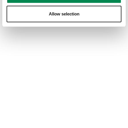
Kwaliteit van product
Allow selection
Kwaliteit van product, 3.0 van 5
3.0
Waarde van product
Waarde van product, 4.0 van 5
4.0
Prestatie
Prestatie, 3.0 van 5
3.0
Design
Design, 4.0 van 5
4.0
Behulpzaam?
(
0
)
(
1
)
Melden
Reactie van Vogel's:
4 jaar geleden
Consumer care
Hartelijk bedankt voor uw review.
