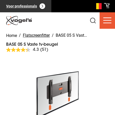
Voor professionals
/
Flatscreenfitter
/
BASE 05 S Vaste tv-beugel
Home
BASE 05 S Vaste tv-beugel
4.3
(51)
Lees
51
beoordelingen.
Slide 1 of 7
Dezelfde
Consumentenproducten
(
0
):
paginalink.
Bekijk alles
Pagina's
(
0
):
Bekijk alles