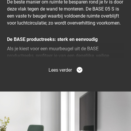
De beste manier om ruimte te besparen rond je tv is door
deze vlak tegen de wand te monteren. De BASE 05 S is
een vaste tv beugel waarbij voldoende ruimte overblijft
voor luchtcirculatie; zo wordt oververhitting voorkomen.
De BASE productreeks: sterk en eenvoudig
Als je kiest voor een muurbeugel uit de BASE
productreeks, profiteer je van een degelijke, veilige
oplossing voor het aan de muur bevestigen van je tv.
Dankzij de stevige vergrendeling kun je de tv veilig in de
Lees verder
beugel klemmen. Het bevestigen van de BASE 05 S is
eenvoudig omdat het product wordt geleverd met
duidelijke instructies en alle montagemiddelen die je
nodig hebt.
Wil je de reflecties op je tv verminderen?
Ben je die vervelende schittering door de laagstaande
zon beu? Probeer onze kantelbare tv beugels om
reflecties en schitteringen te verminderen.