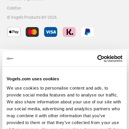
Colofon
© Vogel's Products BV
2026
Beoordelingen filteren
Onderwerpen en beoordelingen zoeken per regio
Sorteren op
Filters
Recentste
1
Vogels.com uses cookies
1
–
5 van 51
Beoordelingen
tot
5
We use cookies to personalise content and ads, to
van
provide social media features and to analyse our traffic.
3 van 5 sterren.
51
We also share information about your use of our site with
Vogel’s Base 05 M
Beoordelingen.
our social media, advertising and analytics partners who
hvanbokhoven
may combine it with other information that you’ve
provided to them or that they’ve collected from your use