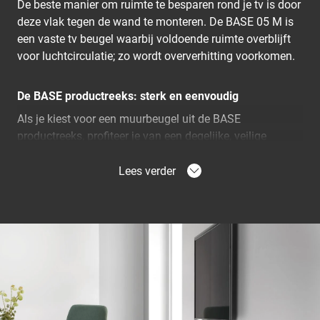
De beste manier om ruimte te besparen rond je tv is door
deze vlak tegen de wand te monteren. De BASE 05 M is
een vaste tv beugel waarbij voldoende ruimte overblijft
voor luchtcirculatie; zo wordt oververhitting voorkomen.
De BASE productreeks: sterk en eenvoudig
Als je kiest voor een muurbeugel uit de BASE
productreeks, profiteer je van een degelijke, veilige
oplossing voor het aan de muur bevestigen van je tv.
Dankzij de stevige vergrendeling kun je de tv veilig in de
Lees verder
beugel klemmen. Het bevestigen van de BASE 05 M is
eenvoudig omdat het product wordt geleverd met
duidelijke instructies en alle montagemiddelen die je
nodig hebt.
Wil je de reflecties op je tv verminderen?
Ben je die vervelende schittering door de laagstaande
zon beu? Probeer onze kantelbare tv beugels om
reflecties en schitteringen te verminderen.