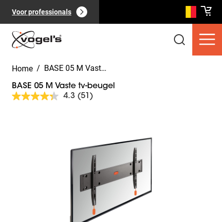
Voor professionals
/
BASE 05 M Vaste tv-beugel
Home
BASE 05 M Vaste tv-beugel
4.3
(51)
Lees
51
beoordelingen.
Slide 1 of 7
Dezelfde
Consumentenproducten
(
0
):
paginalink.
Bekijk alles
Pagina's
(
0
):
Bekijk alles