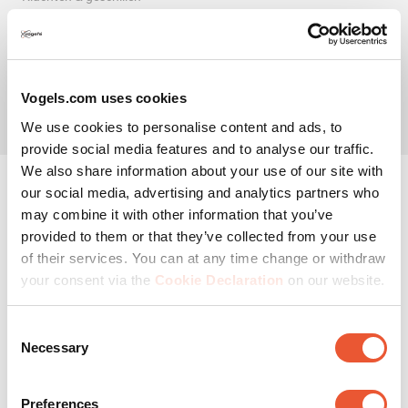
Colofon
© Vogel's Products BV
2026
Vogels.com uses cookies
Beoordelingen filteren
We use cookies to personalise content and ads, to
provide social media features and to analyse our traffic.
Onderwerpen en beoordelingen zoeken per regio
We also share information about your use of our site with
our social media, advertising and analytics partners who
Sorteren op
Filters
may combine it with other information that you’ve
Recentste
provided to them or that they’ve collected from your use
1
1
–
5 van 51
Beoordelingen
of their services. You can at any time change or withdraw
tot
5
your consent via the
Cookie Declaration
on our website.
van
3 van 5 sterren.
51
Vogel’s Base 05 M
Consent
Beoordelingen.
Necessary
Selection
hvanbokhoven
Preferences