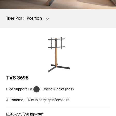
Position
Trier Par :
TVS 3695
Pied Support TV
Chêne & acier (noir)
Autonome
Aucun perçage nécessaire
40-77
″
50
kg
90
°