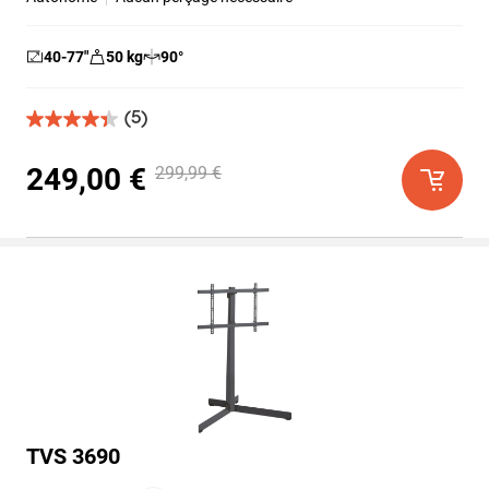
40-77
″
50
kg
90
°
(5)
4.4
sur
5
249,00 €
299,99 €
étoiles.
5
avis
TVS 3690