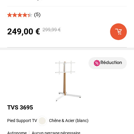
(5)
4.4
sur
5
249,00 €
299,99 €
étoiles.
5
avis
Réduction
TVS 3695
Pied Support TV
Chêne & Acier (blanc)
Autonome
Aucun perçage nécessaire