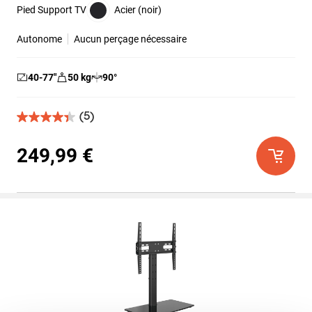
Pied Support TV
Acier (noir)
Autonome
Aucun perçage nécessaire
40-77
″
50
kg
90
°
(5)
4.4
sur
5
249,99 €
étoiles.
5
avis