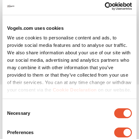
Quels sont les frais de retour d'un
article ?
Vogels.com uses cookies
Les retours aux France sont gratuits. Cela peut dépendre
du transporteur.
We use cookies to personalise content and ads, to
provide social media features and to analyse our traffic.
Comment puis-je retourner un produit
We also share information about your use of our site with
?
our social media, advertising and analytics partners who
may combine it with other information that you’ve
Si possible, suivez la procédure ci-dessous :
provided to them or that they’ve collected from your use
of their services. You can at any time change or withdraw
your consent via the
Cookie Declaration
on our website.
Consent
Garantie
Necessary
Selection
Malgré le haut niveau de qualité de nos produits, il est
Preferences
possible qu'un article soit défectueux à la livraison, ou