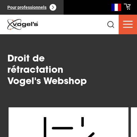
Pour professionnels
Droit de
rétractation
Vogel's Webshop
Produits clients
(
0
):
Voir tout
Slide 1 of 4
Pages
(
0
):
Voir tout