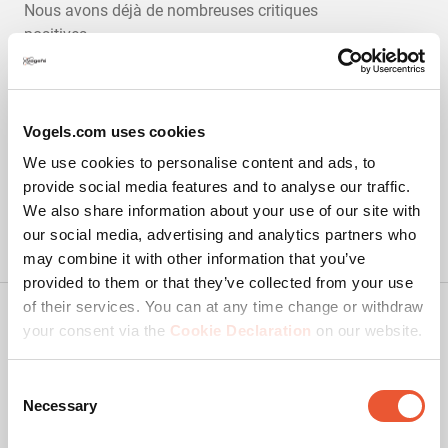
Nous avons déjà de nombreuses critiques
positives.
4.68
Vogels.com uses cookies
We use cookies to personalise content and ads, to
provide social media features and to analyse our traffic.
We also share information about your use of our site with
our social media, advertising and analytics partners who
may combine it with other information that you’ve
provided to them or that they’ve collected from your use
of their services. You can at any time change or withdraw
Copyright
your consent via the
Cookie Declaration
on our website.
Politique de confidentialité
Dégagement de responsabilité
Consent
Necessary
Selection
Cookies
Conditions de vente Vogel's Webshop