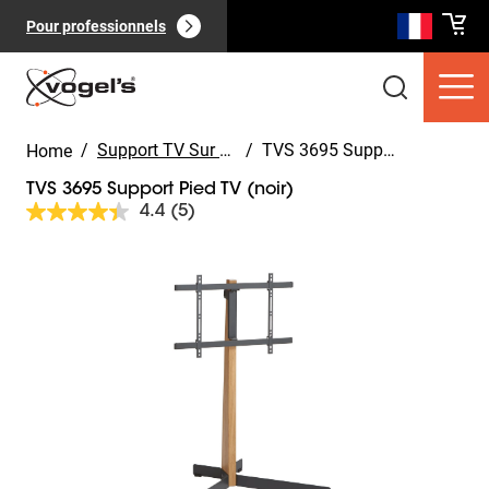
Pour professionnels
/
Support TV Sur Pied
/
TVS 3695 Support Pied TV (noir)
Home
TVS 3695 Support Pied TV (noir)
4.4
(5)
Lire
5
avis.
Slide 1 of 10
Lien
Produits clients
(
0
):
sur
Voir tout
la
même
page.
Pages
(
0
):
Voir tout