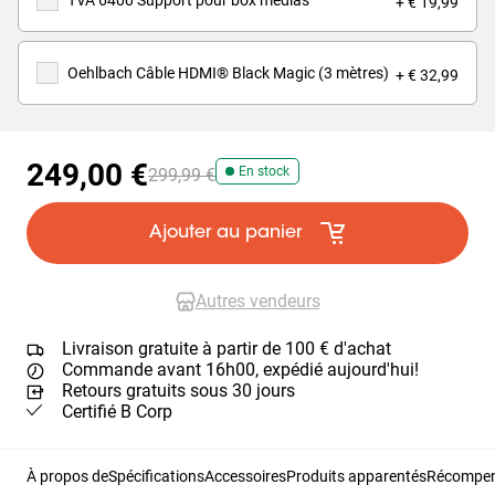
TVA 6400 Support pour box médias
+ € 19,99
Oehlbach Câble HDMI® Black Magic (3 mètres)
+ € 32,99
249,00 €
En stock
299,99 €
Ajouter au panier
Autres vendeurs
Livraison gratuite à partir de 100 € d'achat
Commande avant 16h00, expédié aujourd'hui!
Retours gratuits sous 30 jours
Certifié B Corp
À propos de
Spécifications
Accessoires
Produits apparentés
Récompens