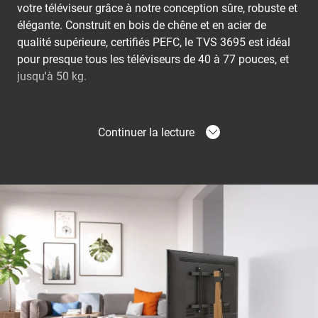
votre téléviseur grâce à notre conception sûre, robuste et
élégante. Construit en bois de chêne et en acier de
qualité supérieure, certifiés PEFC, le TVS 3695 est idéal
pour presque tous les téléviseurs de 40 à 77 pouces, et
jusqu'à 50 kg.
Une solution pratique pour votre téléviseur
Continuer la lecture
Apportez chez vous le meilleur de la fonctionnalité d'un
pied support TV avec le TVS 3695. Idéal pour les
téléviseurs grand écran et réglable en hauteur, il peut
également pivoter jusqu'à 90 degrés en toute simplicité
grâce à OneFinger Movement™. Simplifiez l'accès et la
gestion des câbles avec un espace arrière dédié pour
dissimuler les câbles disgracieux. Nous avons
également ajouté des bandes de protection pour
protéger votre téléviseur contre les dommages
indésirables. De plus, fixez facilement votre barre de son
à votre pied support TVS 3695 pour une expérience