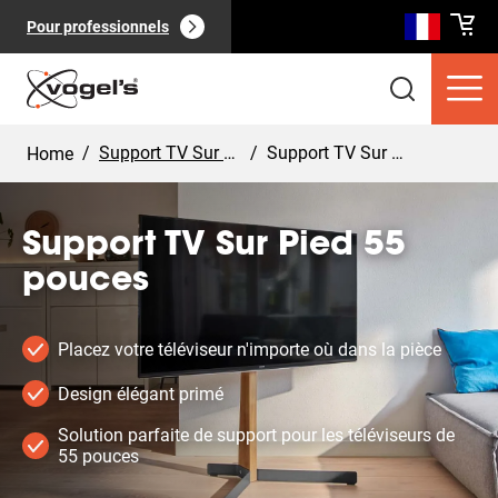
Pour professionnels
/
Support TV Sur Pied
/
Support TV Sur Pied 55 pouces
Home
Support TV Sur Pied 55
pouces
Produits clients
(
0
):
Voir tout
Placez votre téléviseur n'importe où dans la pièce
Design élégant primé
Solution parfaite de support pour les téléviseurs de
55 pouces
Pages
(
0
):
Voir tout