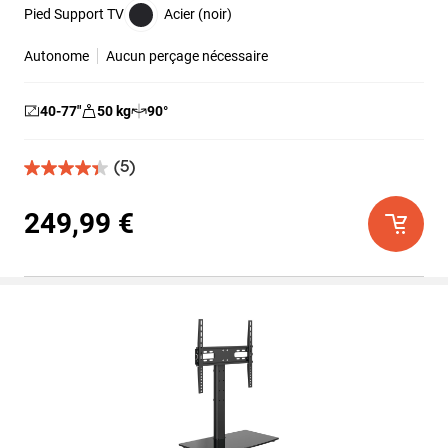
Pied Support TV
Acier (noir)
Autonome
Aucun perçage nécessaire
40-77
″
50
kg
90
°
(5)
4.4
sur
5
249,99 €
étoiles.
5
avis