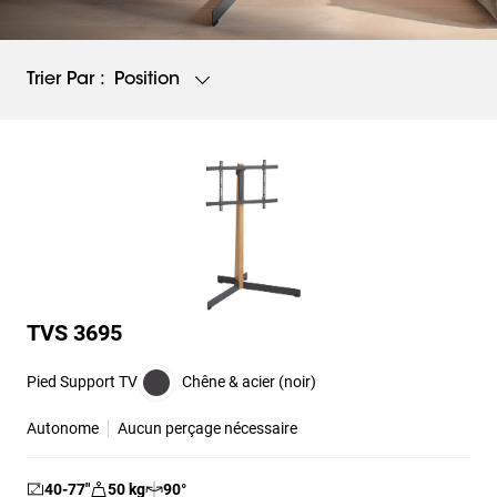
Position
Trier Par :
TVS 3695
Pied Support TV
Chêne & acier (noir)
Autonome
Aucun perçage nécessaire
40-77
″
50
kg
90
°