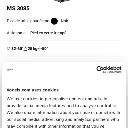
MS 3085
Pied de table pour écran
Noir
Autonome
Pied en verre trempé
32-65
″
25
kg
50
°
(7)
4.9
sur
5
119,99 €
étoiles.
7
Vogels.com uses cookies
avis
We use cookies to personalise content and ads, to
provide social media features and to analyse our traffic.
We also share information about your use of our site with
our social media, advertising and analytics partners who
may combine it with other information that you’ve