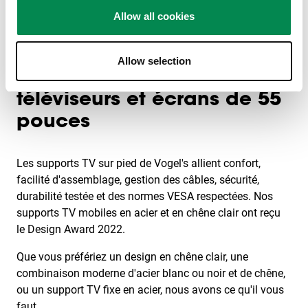
impeccable et ajustez l'angle de vue en fonction de
Allow all cookies
l'endroit où vous vous asseyez.
Les supports de télévision
Allow selection
Vogel's primés pour les
téléviseurs et écrans de 55
pouces
Les supports TV sur pied de Vogel's allient confort,
facilité d'assemblage, gestion des câbles, sécurité,
durabilité testée et des normes VESA respectées. Nos
supports TV mobiles en acier et en chêne clair ont reçu
le Design Award 2022.
Que vous préfériez un design en chêne clair, une
combinaison moderne d'acier blanc ou noir et de chêne,
ou un support TV fixe en acier, nous avons ce qu'il vous
faut.