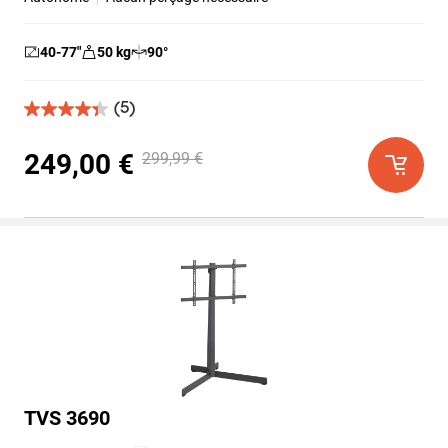
40-77
″
50
kg
90
°
(5)
4.4
sur
5
249,00 €
299,99 €
étoiles.
5
avis
TVS 3690