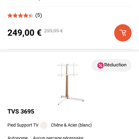
(5)
4.4
sur
5
249,00 €
299,99 €
étoiles.
5
avis
Réduction
TVS 3695
Pied Support TV
Chêne & Acier (blanc)
Autonome
Aucun perçage nécessaire