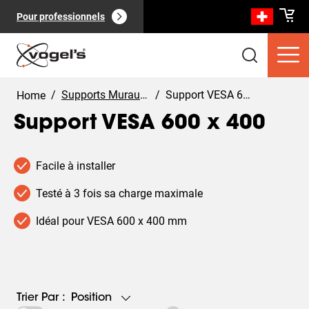
Support VESA 600 x 400 mm | Vogel's
Pour professionnels
/
Supports Muraux TV
/
Support VESA 600 x 400
Home
Support VESA 600 x 400
Facile à installer
Produits clients
(
0
):
Voir tout
Testé à 3 fois sa charge maximale
Idéal pour VESA 600 x 400 mm
Pages
(
0
):
Voir tout
Position
Trier Par :