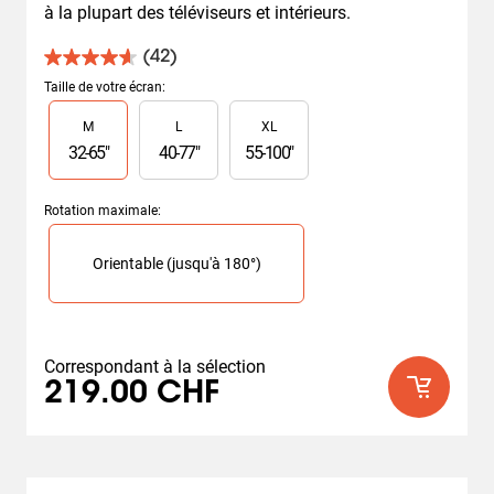
à la plupart des téléviseurs et intérieurs.
(42)
4.6
sur
Taille de votre écran
:
5
Slide 1 of 3
M
L
XL
étoiles.
42
32
-
65
"
40
-
77
"
55
-
100
"
avis
Rotation maximale
:
Slide 1 of 1
Orientable (jusqu'à 180°)
Correspondant à la sélection
219.00 CHF