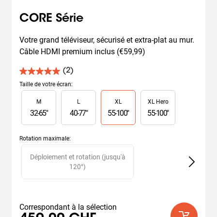
CORE Série
Votre grand téléviseur, sécurisé et extra-plat au mur. 
Câble HDMI premium inclus (€59,99)
(2)
5.0
sur
Taille de votre écran
:
5
Slide 1 of 4
M
L
XL
XL Hero
étoiles.
2
32
-
65
"
40
-
77
"
55
-
100
"
55
-
100
"
avis
Rotation maximale
:
Slide 1 of 2
Déploiement et rotation (jusqu'à
120°)
Correspondant à la sélection