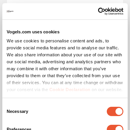
Correspondant à la sélection
319.00 CHF
Vogels.com uses cookies
We use cookies to personalise content and ads, to
provide social media features and to analyse our traffic.
We also share information about your use of our site with
our social media, advertising and analytics partners who
may combine it with other information that you’ve
provided to them or that they’ve collected from your use
of their services. You can at any time change or withdraw
your consent via the
Cookie Declaration
on our website.
Consent
Necessary
Selection
Support TV Orientable
Preferences