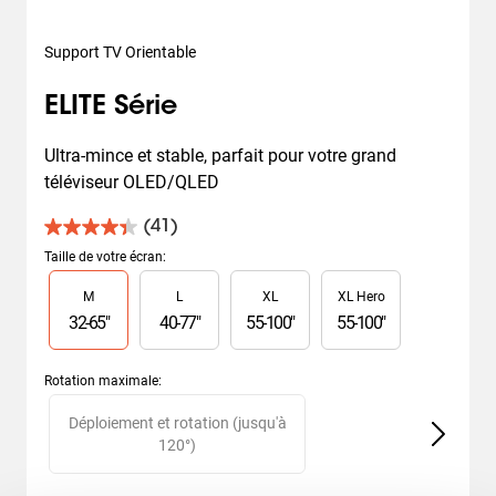
Support TV Orientable
ELITE Série
Ultra-mince et stable, parfait pour votre grand 
téléviseur OLED/QLED
(41)
4.4
sur
Taille de votre écran
:
5
Slide 1 of 4
M
L
XL
XL Hero
étoiles.
41
32
-
65
"
40
-
77
"
55
-
100
"
55
-
100
"
avis
Rotation maximale
:
Slide 1 of 2
Déploiement et rotation (jusqu'à
120°)