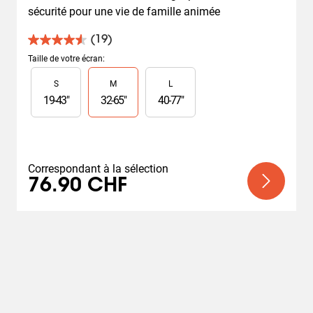
sécurité pour une vie de famille animée
(19)
4.6
sur
Taille de votre écran
:
5
Slide 1 of 3
S
M
L
étoiles.
19
19
-
43
"
32
-
65
"
40
-
77
"
avis
Correspondant à la sélection
76.90 CHF