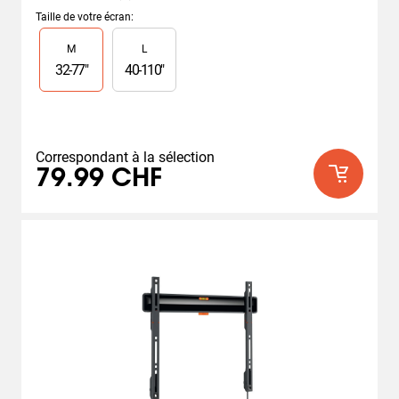
3.0
sur
Taille de votre écran
:
5
Slide 1 of 2
M
L
étoiles.
4
32
-
77
"
40
-
110
"
avis
Correspondant à la sélection
79.99 CHF