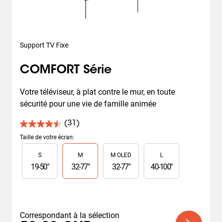
Support TV Fixe
COMFORT Série
Votre téléviseur, à plat contre le mur, en toute 
sécurité pour une vie de famille animée
(31)
4.5
sur
Taille de votre écran
:
5
Slide 1 of 4
S
M
M OLED
L
étoiles.
31
19
-
50
"
32
-
77
"
32
-
77
"
40
-
100
"
avis
Correspondant à la sélection