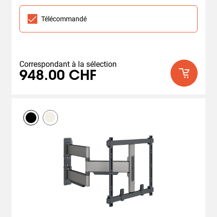
sur
5
Télécommandé
étoiles.
8
avis
Correspondant à la sélection
948.00 CHF