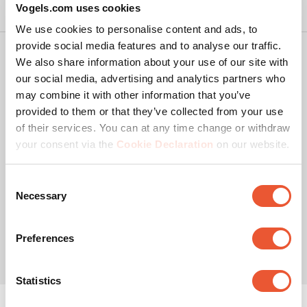
Vogels.com uses cookies
We use cookies to personalise content and ads, to
provide social media features and to analyse our traffic.
Copyright
We also share information about your use of our site with
Politique de confidentialité
our social media, advertising and analytics partners who
may combine it with other information that you’ve
Dégagement de responsabilité
provided to them or that they’ve collected from your use
Cookies
of their services. You can at any time change or withdraw
Conditions de vente Vogel's Webshop
your consent via the
Cookie Declaration
on our website.
Réclamations et litiges
Consent
Colophon
Filtrer les avis
Necessary
Selection
© Vogel's Products BV
2026
Zone de recherche de sujet et d'avis
Preferences
Trier par
filtres
Les plus récents
Statistics
1
1
–
5 sur 19
avis
à