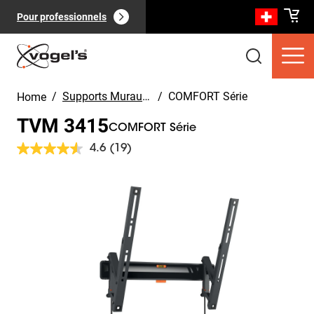
Pour professionnels
/
Supports Muraux TV
/
COMFORT Série
Home
TVM 3415
COMFORT Série
4.6
(19)
Lire
19
avis.
Slide 1 of 11
Produits clients
(
0
):
Lien
Voir tout
sur
la
même
page.
Pages
(
0
):
Voir tout