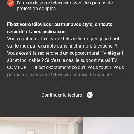
l'arrière de votre téléviseur avec des patchs de
protection souples
Fixez votre téléviseur au mur avec style, en toute
sécurité et avec inclinaison
Vous souhaitez fixer votre téléviseur un peu plus haut
sur le mur, par exemple dans la chambre à coucher ?
Vous êtes à la recherche d'un support mural TV élégant,
sûr et inclinable ? Si c'est le cas, le support mural TV
COMFORT Tilt est exactement ce qu'il vous faut. Il vous
permet de fixer votre téléviseur au mur de manière
esthétique et sûre. Pour obtenir l'angle de vision idéal, il
suffit d'incliner votre téléviseur.
Cela peut se faire jusqu'à
Continuer la lecture
un angle de 20°.
Un confort optimal
Un sentiment de sécurité et un confort visuel optimal.
C'est ce que propose le support mural TV COMFORT Tilt.