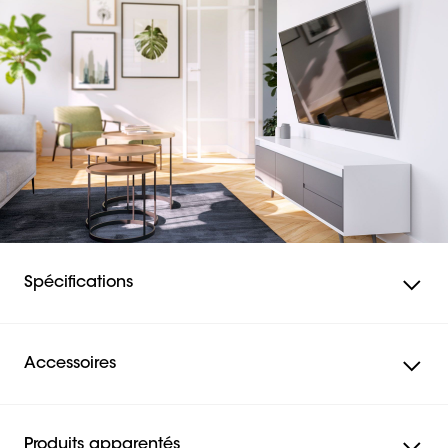
Il suffit d'incliner votre téléviseur dans la position idéale
pour profiter de votre programme préféré en tout confort.
Solides et sûrs
Les supports muraux TV COMFORT Tilt sont certifiés
TÜV et testés jusqu'à trois fois leur capacité de poids
maximale. Ce n'est pas pour rien que vous bénéficiez
d'une garantie de 10 ans. Le système de sécurité
ClickLoc™ verrouille votre téléviseur en toute sécurité sur
le support mural avec un clic audible. Ainsi sans aucun
doute possible. Votre téléviseur est solidement fixé.
Spécifications
Accessoires
Produits apparentés