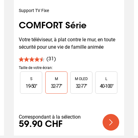
Support TV Fixe
COMFORT Série
Votre téléviseur, à plat contre le mur, en toute 
sécurité pour une vie de famille animée
(31)
4.5
sur
Taille de votre écran
:
5
Slide 1 of 4
S
M
M OLED
L
étoiles.
31
19
-
50
"
32
-
77
"
32
-
77
"
40
-
100
"
avis
Correspondant à la sélection
59.90 CHF