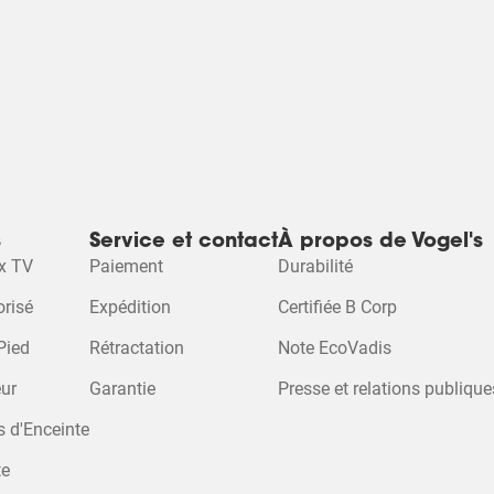
s
Service et contact
À propos de Vogel's
x TV
Paiement
Durabilité
risé
Expédition
Certifiée B Corp
Pied
Rétractation
Note EcoVadis
ur
Garantie
Presse et relations publique
s d'Enceinte
te