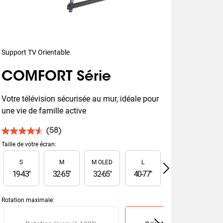
Support TV Orientable
COMFORT Série
Votre télévision sécurisée au mur, idéale pour 
une vie de famille active
(58)
4.6
sur
Taille de votre écran
:
5
Slide 1 of 6
S
M
M OLED
L
L OLED
étoiles.
58
19
-
43
"
32
-
65
"
32
-
65
"
40
-
77
"
40
-
77
"
55
-
avis
Rotation maximale
:
Slide 1 of 2