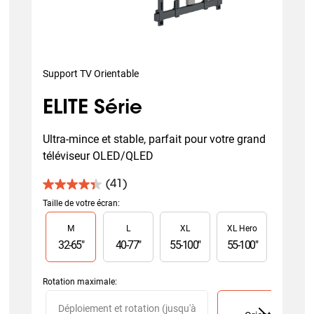
Support TV Orientable
ELITE Série
Ultra-mince et stable, parfait pour votre grand 
téléviseur OLED/QLED
(41)
4.4
sur
Taille de votre écran
:
5
Slide 1 of 4
M
L
XL
XL Hero
étoiles.
41
32
-
65
"
40
-
77
"
55
-
100
"
55
-
100
"
avis
Rotation maximale
:
Slide 1 of 2
Déploiement et rotation (jusqu'à