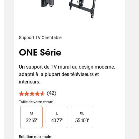
Support TV Orientable
ONE Série
Un support de TV mural au design moderne, 
adapté à la plupart des téléviseurs et 
intérieurs.
(42)
4.6
sur
Taille de votre écran
:
5
Slide 1 of 3
M
L
XL
étoiles.
42
32
-
65
"
40
-
77
"
55
-
100
"
avis
Rotation maximale
: