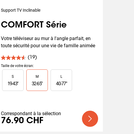
Support TV Inclinable
COMFORT Série
Votre téléviseur au mur à l'angle parfait, en 
toute sécurité pour une vie de famille animée
(19)
4.6
sur
Taille de votre écran
:
5
Slide 1 of 3
S
M
L
étoiles.
19
19
-
43
"
32
-
65
"
40
-
77
"
avis
Correspondant à la sélection
76.90 CHF