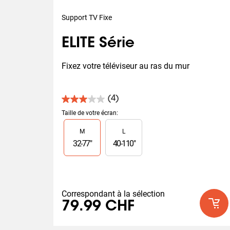
Support TV Fixe
ELITE Série
Fixez votre téléviseur au ras du mur
(4)
3.0
sur
Taille de votre écran
:
5
Slide 1 of 2
M
L
étoiles.
4
32
-
77
"
40
-
110
"
avis
Correspondant à la sélection
79.99 CHF