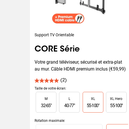
Support TV Orientable
CORE Série
Votre grand téléviseur, sécurisé et extra-plat 
au mur. Câble HDMI premium inclus (€59,99)
(2)
5.0
sur
Taille de votre écran
:
5
Slide 1 of 4
M
L
XL
XL Hero
étoiles.
2
32
-
65
"
40
-
77
"
55
-
100
"
55
-
100
"
avis
Rotation maximale
:
Slide 1 of 2