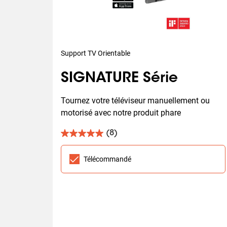
Support TV Orientable
SIGNATURE Série
Tournez votre téléviseur manuellement ou 
motorisé avec notre produit phare
(8)
5.0
sur
5
Télécommandé
étoiles.
8
avis