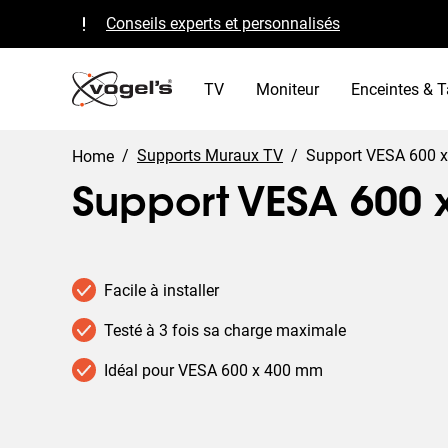
Support VESA 600 x 400 mm | Vogel's
Conseils experts et personnalisés
Qualité garantie et certifié TÜV
Certifié B Corp
TV
Moniteur
Enceintes & T
/
Supports Muraux TV
/
Support VESA 600 
Home
Support VESA 600 
Facile à installer
Testé à 3 fois sa charge maximale
Idéal pour VESA 600 x 400 mm