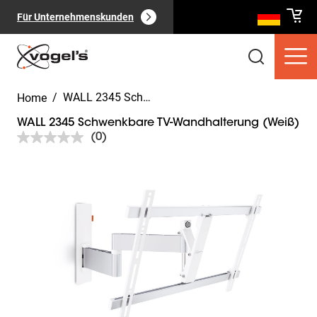
Für Unternehmenskunden
/
WALL 2345 Schwenkbare TV-Wandhalterung (Weiß)
Home
WALL 2345 Schwenkbare TV-Wandhalterung (Weiß)
(0)
Kein
Beurteilungswert.
Link
Slide 1 of 6
auf
Verbraucherprodukte
(
0
):
derselben
Alle anzeigen
Seite.
Seiten
(
0
):
Alle anzeigen