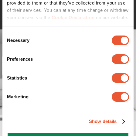
Wandhalterungen entstanden, die mit einer lebenslangen
provided to them or that they’ve collected from your use
Weiterlesen
Garantie ausgestattet sind. Einfach clever.
of their services. You can at any time change or withdraw
Verstauen Sie Ihre Elektronik gleich unter Ihrem
your consent via the
Cookie Declaration
on our website.
Fernseher
Mit einem unserer Zubehörprodukte für TV-Halterungen
Consent
Necessary
können Sie Ihre Spielkonsole, Ihren Blu-ray-Player und
Selection
die Fernbedienungen ordentlich verstauen.
Preferences
Statistics
Marketing
Show details
Spezifikationen