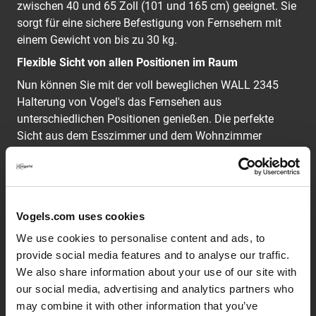
zwischen 40 und 65 Zoll (101 und 165 cm) geeignet. Sie
sorgt für eine sichere Befestigung von Fernsehern mit
einem Gewicht von bis zu 30 kg.
Flexible Sicht von allen Positionen im Raum
Nun können Sie mit der voll beweglichen WALL 2345
Halterung von Vogel's das Fernsehen aus
unterschiedlichen Positionen genießen. Die perfekte
Sicht aus dem Esszimmer und dem Wohnzimmer
nebenan. Eine tolle Möglichkeit, Ihre Lieblingsshow von
verschiedenen Orten aus zu sehen.
Die WALL-Reihe: einfach clever
Vogels.com uses cookies
Vogel's Designer haben bei der Entwicklung der klaren
We use cookies to personalise content and ads, to
und modernen Halterungen der WALL-Reihe auf über 40
provide social media features and to analyse our traffic.
Jahre Erfahrung im Bereich des robusten
We also share information about your use of our site with
niederländischen Designs für den audiovisuellen Markt
our social media, advertising and analytics partners who
zurückgegriffen. So sind erschwingliche, clevere
may combine it with other information that you’ve