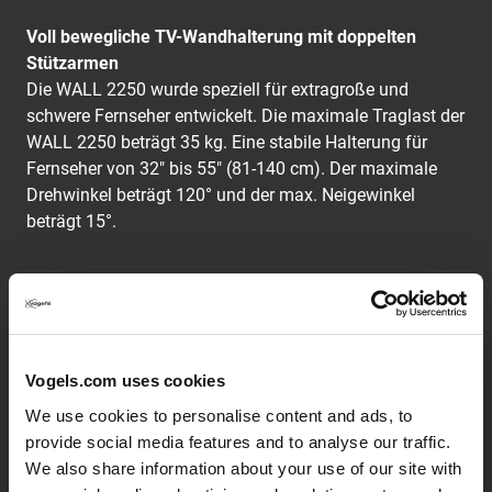
Voll bewegliche TV-Wandhalterung mit doppelten
Stützarmen
Die WALL 2250 wurde speziell für extragroße und
schwere Fernseher entwickelt. Die maximale Traglast der
WALL 2250 beträgt 35 kg. Eine stabile Halterung für
Fernseher von 32" bis 55" (81-140 cm). Der maximale
Drehwinkel beträgt 120° und der max. Neigewinkel
beträgt 15°.
Die WALL-Reihe: einfach clever
Vogel's Designer haben bei der Entwicklung der klaren
und modernen Halterungen der WALL-Reihe auf über 40
Jahre Erfahrung im Bereich des robusten
Vogels.com uses cookies
niederländischen Designs für den audiovisuellen Markt
We use cookies to personalise content and ads, to
zurückgegriffen. So sind erschwingliche, clevere
provide social media features and to analyse our traffic.
Wandhalterungen entstanden, die mit einer lebenslangen
We also share information about your use of our site with
Garantie ausgestattet sind. Einfach clever.