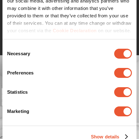
our social media, advertising and analytics partners who
Sie wollen unschöne Kabel verstecken?
may combine it with other information that you’ve
Vogel's bietet verschiedene Möglichkeiten zur
provided to them or that they’ve collected from your use
Kabelabdeckung, die zu Ihrer Wandhalterung passen und
of their services. You can at any time change or withdraw
Ihre Kabel verschwinden lassen. Erfahren Sie mehr auf
your consent via the
Cookie Declaration
on our website.
Weiterlesen
der Seite TV-Halterung Zubehör.
Consent
Necessary
Selection
Preferences
Statistics
Marketing
Show details