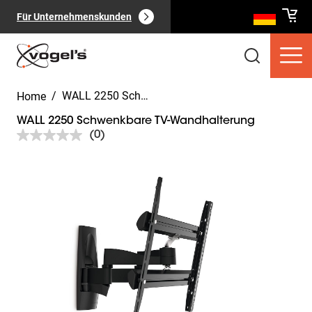
Für Unternehmenskunden
/
WALL 2250 Schwenkbare TV-Wandhalterung
Home
WALL 2250 Schwenkbare TV-Wandhalterung
(0)
Kein
Beurteilungswert.
Link
Slide 1 of 9
auf
Verbraucherprodukte
(
0
):
derselben
Alle anzeigen
Seite.
Seiten
(
0
):
Alle anzeigen