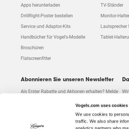
dieser
dieser
dieser
dieser
dieser
Apps herunterladen
TV-Ständer
Aktion
Aktion
Aktion
Aktion
Aktion
wird
wird
wird
wird
wird
DrillRight-Poster bestellen
Monitor-Halt
das
das
das
das
das
Eingabeformular
Eingabeformular
Eingabeformular
Eingabeformul
Einga
Service und Adaptor-Kits
Lautsprecher
geöffnet.
geöffnet.
geöffnet.
geöffnet.
geöffn
Handbücher für Vogel's-Modelle
Tablet-Halter
Broschüren
Flatscreenfitter
Abonnieren Sie unseren Newsletter
Da
Als Erster Rabatte und Aktionen erhalten? Melde
Wir
dich für unseren Newsletter an.
Vogels.com uses cookies
We use cookies to personal
traffic. We also share info
analytics partners who may