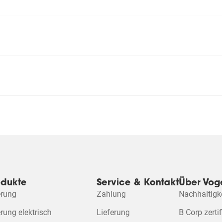
n
,
odukte
Service & Kontakt
Über Voge
en
rung
Zahlung
Nachhaltigk
Bitte akzepti
en.
Marketing
ung elektrisch
Lieferung
B Corp zertif