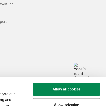
ewertung
hen
port
ngen
Allow all cookies
alyse our
ing and
Allow selection
r that