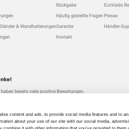
 Cookies, um dieses Video 
Rückgabe
EcoVadis B
anzuse
erungen
Häufig gestellte Fragen
Presse
ar
beformular
 Ständer & Wandhalterungen
Garantie
Händler-Sup
Cookie-Einstellu
et.
ändern
ungen
Kontakt
nke!
 haben bereits viele positive Bewertungen.
4.77
ise content and ads, to provide social media features and to an
rmation about your use of our site with our social media, advertis
 combine it with other information that you’ve provided to them o