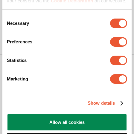
your consent via the
Cookie Declaration
on our website.
Consent
Necessary
Selection
Preferences
Statistics
Copyright
Datenschutzrichtlinie
Marketing
Haftungsausschluss
Cookies
Show details
Geschäftsbedingungen Webshop
Reklamation
Allow all cookies
Impressum
© Vogel's Products BV
2026