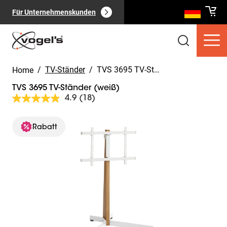
Für Unternehmenskunden
/
TV-Ständer
/
TVS 3695 TV-Ständer (weiß)
Home
TVS 3695 TV-Ständer (weiß)
4.9
(18)
18
Bewertungen
lesen.
Slide 1 of 10
Link
Rabatt
Verbraucherprodukte
(
0
):
auf
Alle anzeigen
derselben
Seite.
Seiten
(
0
):
Alle anzeigen