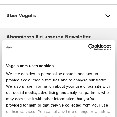
Wählen
Wählen
Wählen
Wählen
Wählen
Sie
Sie
Sie
Sie
Sie
Beim Hinzufügen einer Besprechung ist eine
Über Vogel's
diese
diese
diese
diese
diese
gültige E-Mail-Adresse zur Verifizierung
Option,
Option,
Option,
Option,
Option,
erforderlich
um
um
um
um
um
den
den
den
den
den
Durchschnittliche Kundenbeurteilungen
Artikel
Artikel
Artikel
Artikel
Artikel
Abonnieren Sie unseren Newsletter
Qualität des Produkts
mit
mit
mit
mit
mit
Qualität des Produkts, 5.0 von 5
1
2
3
4
5
5.0
Als Erster Rabatte und Aktionen erhalten? Melde
Stern
Sternen
Sternen
Sternen
Sternen
dich für unseren Newsletter an.
Wert des Produkts
zu
zu
zu
zu
zu
Wert des Produkts, 4.9 von 5
4.9
bewerten.
bewerten.
bewerten.
bewerten.
bewerten.
Vogels.com uses cookies
Mit
Mit
Mit
Mit
Mit
Leistung
dieser
dieser
dieser
dieser
dieser
Leistung, 4.7 von 5
We use cookies to personalise content and ads, to
4.7
Aktion
Aktion
Aktion
Aktion
Aktion
provide social media features and to analyse our traffic.
wird
wird
wird
wird
wird
Design
We also share information about your use of our site with
das
das
das
das
das
Design, 4.9 von 5
Danke!
4.9
Eingabeformular
Eingabeformular
Eingabeformular
Eingabeformular
Eingabeformul
our social media, advertising and analytics partners who
geöffnet.
geöffnet.
geöffnet.
geöffnet.
geöffnet.
may combine it with other information that you’ve
Wir haben bereits viele positive Bewertungen.
provided to them or that they’ve collected from your use
4.77
of their services. You can at any time change or withdraw