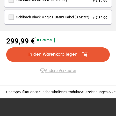
TVA 6400 Medienbox-Halterung
+ € 19,99
Oehlbach Black Magic HDMI® Kabel (3 Meter)
+ € 32,99
299,99 €
Lieferbar
In den Warenkorb legen
Andere Verkäufer
Über
Spezifikationen
Zubehör
Ähnliche Produkte
Auszeichnungen & Zer