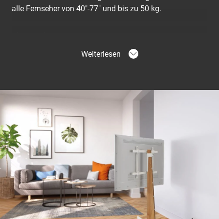
alle Fernseher von 40"-77" und bis zu 50 kg.
Die praktische Lösung für Ihren Fernseher
Holen Sie sich mit dem TVS 3695 die beste TV-
Weiterlesen
Standfuß-Funktionalität nach Hause. Ideal für
Großbildfernseher und höhenverstellbar. Zudem lässt
sich der Fernseher dank der One-Finger Movement™
auch leicht um bis zu 90 Grad drehen. Leicht
zugängliche Kabel und einfaches Kabelmanagement
dank des speziellen Stauraums, in dem der Kabelsalat
versteckt werden kann. Wir haben auch
Schutzabdeckungen hinzugefügt, um Ihren Fernseher
vor unerwünschten Schäden zu schützen. Außerdem
können Sie Ihre Soundbar für ein optimales
Klangerlebnis ganz einfach an Ihrem TV-Standfuß TVS
3695 befestigen. Mit unserer SOUND 3550 Soundbar-
Halterung haben Sie von jeder Position aus den
perfekten Blickwinkel, ohne Abstriche bei der