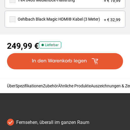
TVA 6400 Medienbox-Halterung
+ € 19,99
Oehlbach Black Magic HDMI® Kabel (3 Meter)
+ € 32,99
249,99 €
Lieferbar
In den Warenkorb legen
Über
Spezifikationen
Zubehör
Ähnliche Produkte
Auszeichnungen & Zer
Fernsehen, überall im ganzen Raum