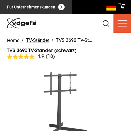
Für Unternehmenskunden
/
TV-Ständer
/
TVS 3690 TV-Ständer (schwarz)
Home
TVS 3690 TV-Ständer (schwarz)
4.9
(18)
18
Bewertungen
lesen.
Slide 1 of 13
Link
Verbraucherprodukte
(
0
):
auf
Alle anzeigen
derselben
Seite.
Seiten
(
0
):
Alle anzeigen