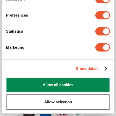
Selection
Preferences
Statistics
Copyright
Marketing
Datenschutzrichtlinie
Haftungsausschluss
Cookies
Show details
Geschäftsbedingungen Webshop
Reklamation
Allow all cookies
Impressum
© Vogel's Products BV
2026
Allow selection
Bewertungen filtern
Suchthemen und Bewertungen Suchregion