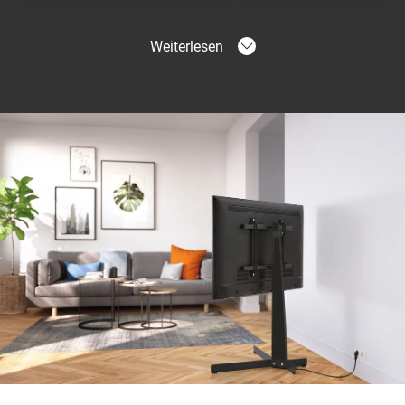
Die praktische Lösung für Ihren Fernseher
Holen Sie sich mit dem TVS 3690 die beste TV-
Weiterlesen
Standfuß-Funktionalität nach Hause. Ideal für
Großbildfernseher und höhenverstellbar. Zudem lässt
sich der Fernseher dank der One-Finger Movement™
auch leicht um bis zu 90 Grad drehen. Leicht
zugängliche Kabel und einfaches Kabelmanagement
dank des speziellen Stauraums, in dem der Kabelsalat
versteckt werden kann. Wir haben auch
Schutzabdeckungen hinzugefügt, um Ihren Fernseher
vor unerwünschten Schäden zu schützen. Außerdem
können Sie Ihre Soundbar für ein optimales
Klangerlebnis ganz einfach an Ihrem TV-Standfuß TVS
3690 befestigen. Mit unserer SOUND 3550 Soundbar-
Halterung haben Sie von jeder Position aus den
perfekten Blickwinkel, ohne Abstriche bei der
Soundqualität machen zu müssen.
Sorgenfrei mit der Familie fernsehen