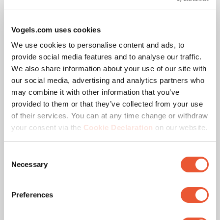
Wenn also auf unserer Verpackung steht, dass eine TV-
Wandhalterung maximal 20 kg tragen kann, kann sie in
Vogels.com uses cookies
Wirklichkeit einen Fernseher mit einem Gewicht von
mindestens 60 kg sicher tragen. Dank dieser deutlichen
We use cookies to personalise content and ads, to
Überlasttests sind all unsere Produkte vom TÜV Nord
provide social media features and to analyse our traffic.
zertifiziert. Eine unabhängige Garantie, dass Ihre TV-
We also share information about your use of our site with
Halterung absolut sicher ist.
our social media, advertising and analytics partners who
may combine it with other information that you’ve
provided to them or that they’ve collected from your use
of their services. You can at any time change or withdraw
your consent via the
Cookie Declaration
on our website.
Geprüft auf Lebensdauer
Consent
Necessary
Selection
Preferences