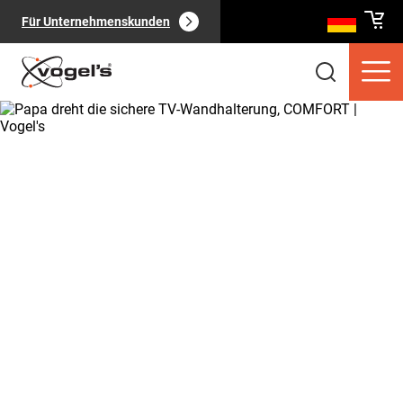
Für Unternehmenskunden
Verbraucherprodukte
(
0
):
Alle anzeigen
Seiten
(
0
):
Alle anzeigen