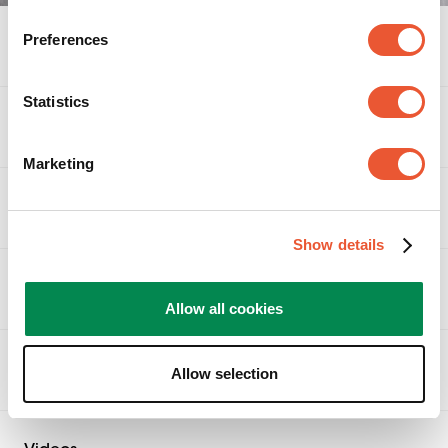
Preferences
Spezifikationen
Statistics
Zubehör
Marketing
Ähnliche Produkte
Show details
Bewertungen
Allow all cookies
Bewertungen
Dieses Produkt besprechen
Downloads
Allow selection
Wählen
Wählen
Wählen
Wählen
Wählen