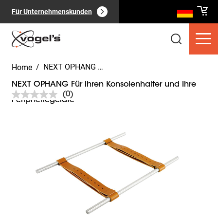
Für Unternehmenskunden
/
NEXT OPHANG Für Ihren Konsolenhalter und Ihre Peripheriegeräte
Home
NEXT OPHANG Für Ihren Konsolenhalter und Ihre
(0)
Kein
Peripheriegeräte
Beurteilungswert.
Link
Slide 1 of 7
auf
Verbraucherprodukte
(
0
):
derselben
Alle anzeigen
Seite.
Seiten
(
0
):
Alle anzeigen