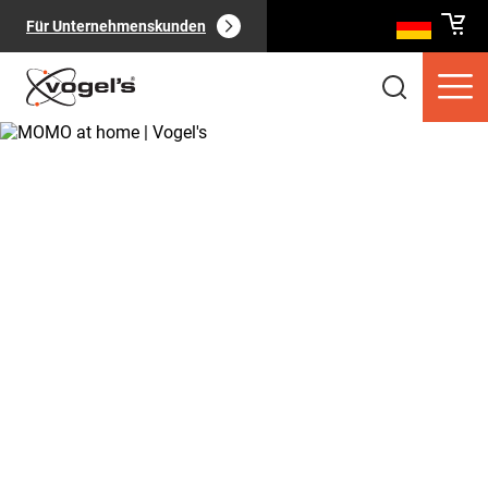
Für Unternehmenskunden
Verbraucherprodukte
(
0
):
Alle anzeigen
Seiten
(
0
):
Alle anzeigen