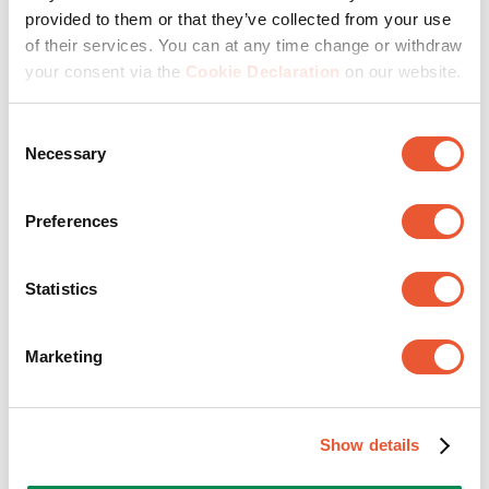
provided to them or that they’ve collected from your use
of their services. You can at any time change or withdraw
your consent via the
Cookie Declaration
on our website.
Consent
Necessary
Selection
Preferences
Vogel's hat MOMO entwickelt, eine Monitor-Halterung,
die Ihnen hilft, Ihren Arbeitsplatz ergonomisch
Statistics
einzurichten. Das Tolle daran? Sie kann an einem
Schreibtisch oder an der Wand befestigt werden. So
schaffen Sie den perfekten Arbeitsplatz, zu Hause oder
Marketing
im Büro.
Show details
Zu Hause mit zwei