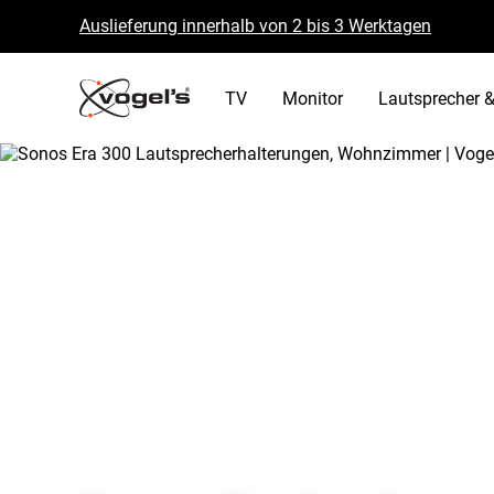
Auslieferung innerhalb von 2 bis 3 Werktagen
Kostenlose Rückgabe innerhalb von 30 Tagen
B Corp zertifiziert
TV
Monitor
Lautsprecher &
/
lautsprecher tablet
/
sonos era lautsprech
Home