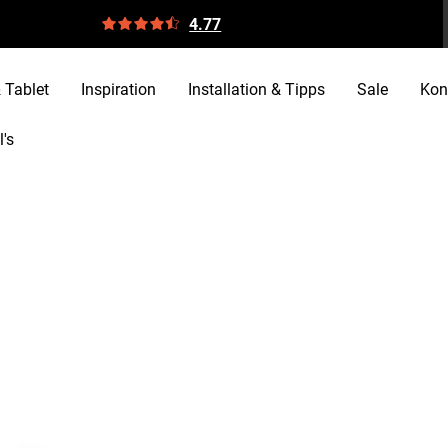
4.77
 Tablet
Inspiration
Installation & Tipps
Sale
Kon
er aufhangen oder aufstellen bester klang