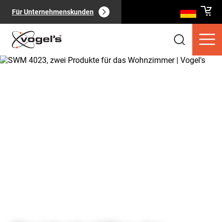
Für Unternehmenskunden
Verbraucherprodukte
(
0
):
Alle anzeigen
Seiten
(
0
):
Alle anzeigen